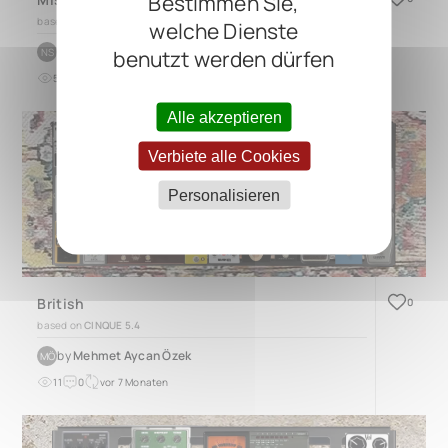
Bestimmen Sie,
based on
CINQUE 5.3
welche Dienste
by
Nikki Stixx
benutzt werden dürfen
NS
5
0
vor etwa 2 Jahren
Alle akzeptieren
Verbiete alle Cookies
Personalisieren
British
0
based on
CINQUE 5.4
by
Mehmet Aycan Özek
MÖ
11
0
vor 7 Monaten