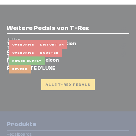
Weitere Pedals von T-Rex
T-Rex
Twinblaze - Tube Distortion
OVERDRIVE
DISTORTION
T-Rex
Alberta - Dino Logo
OVERDRIVE
BOOSTER
T-Rex
Fuel Tank Chameleon
POWER SUPPLY
T-Rex
ROOMMATE D’LUXE
REVERB
ALLE T-REX PEDALS
Produkte
Pedalboards