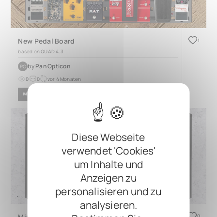
New Pedal Board
1
based on
QUAD 4.3
by
Pan Opticon
PO
0
0
vor 4 Monaten
METAL
Diese Webseite
verwendet 'Cookies'
um Inhalte und
Anzeigen zu
personalisieren und zu
analysieren.
Mission Control
0