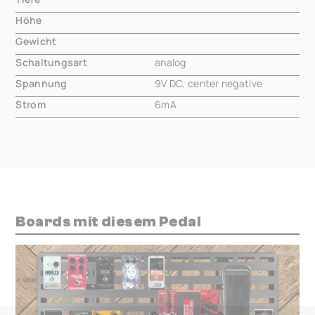
Höhe
000.00 mm
Gewicht
000.00 mm
Schaltungsart
analog
Spannung
9V DC, center negative
Strom
6mA
Boards mit diesem Pedal