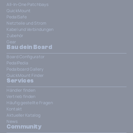
All-In-One Patchbays
QuickMount
PedalSafe
Netzteile und Strom
Kabel und Verbindungen
Zubehör
Gear
Bau dein Board
Board Configurator
PedalPedia
Pedalboard Gallery
QuickMount Finder
Services
Händler finden
Vertrieb finden
Häufig gestellte Fragen
Kontakt
Aktueller Katalog
News
Community