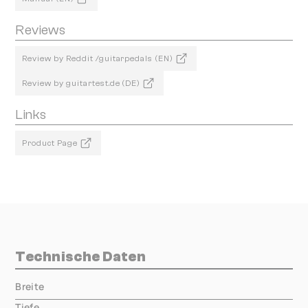
Reviews
Review by Reddit /guitarpedals (EN)
Review by guitartest.de (DE)
Links
Product Page
Technische Daten
Breite
000.00 mm
Tiefe
000.00 mm