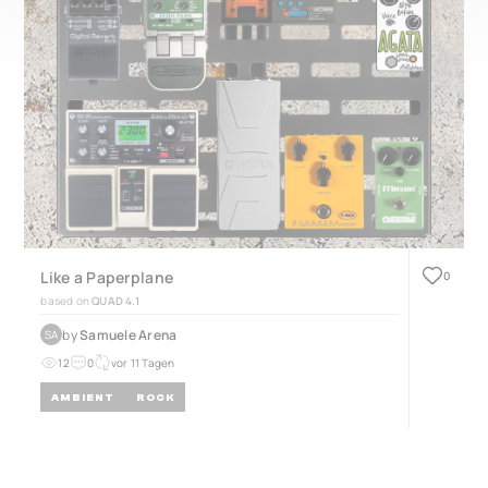
Like a Paperplane
0
based on
QUAD 4.1
by
Samuele Arena
SA
12
0
vor 11 Tagen
AMBIENT
ROCK