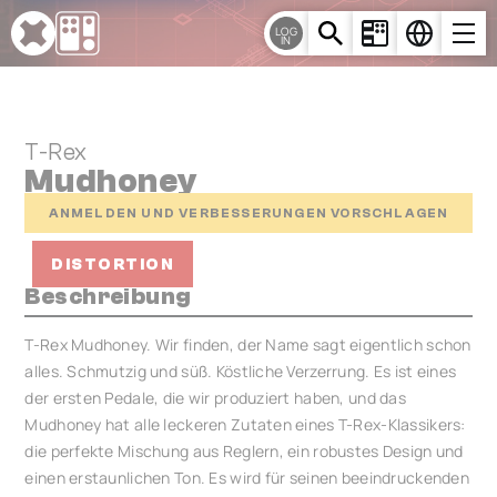
Cookie-Einstellungen
LOG
IN
T-Rex
Mudhoney
ANMELDEN UND VERBESSERUNGEN VORSCHLAGEN
DISTORTION
Beschreibung
T-Rex Mudhoney. Wir finden, der Name sagt eigentlich schon
alles. Schmutzig und süß. Köstliche Verzerrung. Es ist eines
der ersten Pedale, die wir produziert haben, und das
Mudhoney hat alle leckeren Zutaten eines T-Rex-Klassikers:
die perfekte Mischung aus Reglern, ein robustes Design und
einen erstaunlichen Ton. Es wird für seinen beeindruckenden