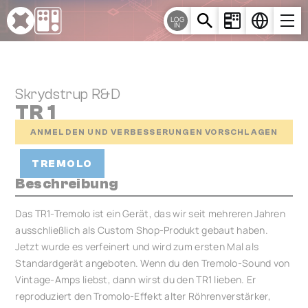
Cookie-Einstellungen
LOG
IN
Skrydstrup R&D
TR 1
ANMELDEN UND VERBESSERUNGEN VORSCHLAGEN
TREMOLO
Beschreibung
Das TR1-Tremolo ist ein Gerät, das wir seit mehreren Jahren
ausschließlich als Custom Shop-Produkt gebaut haben.
Jetzt wurde es verfeinert und wird zum ersten Mal als
Standardgerät angeboten. Wenn du den Tremolo-Sound von
Vintage-Amps liebst, dann wirst du den TR1 lieben. Er
reproduziert den Tromolo-Effekt alter Röhrenverstärker,