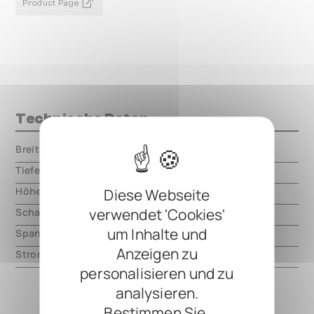
Product Page
Technische Daten
Breite
000.00 mm
Tiefe
000.00 mm
Höhe
Diese Webseite
000.00 mm
verwendet 'Cookies'
Schaltungsart
analog
um Inhalte und
Spannung
9V DC, center negative
Anzeigen zu
Strom
50mA
personalisieren und zu
analysieren.
Bestimmen Sie,