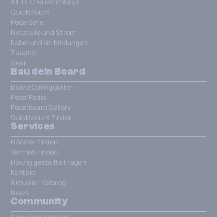
All-In-One Patchbays
QuickMount
PedalSafe
Netzteile und Strom
Kabel und Verbindungen
Zubehör
Gear
Bau dein Board
Board Configurator
PedalPedia
Pedalboard Gallery
QuickMount Finder
Services
Händler finden
Vertrieb finden
Häufig gestellte Fragen
Kontakt
Aktueller Katalog
News
Community
RockBoard Artists