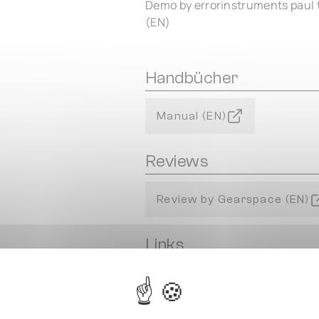
Demo by errorinstruments paul 
(EN)
Handbücher
Manual (EN)
Reviews
Review by Gearspace (EN)
Links
Product Page