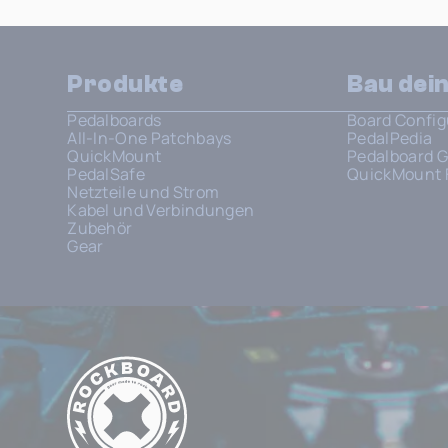
Produkte
Bau dei
Pedalboards
Board Config
All-In-One Patchbays
PedalPedia
QuickMount
Pedalboard G
PedalSafe
QuickMount 
Netzteile und Strom
Kabel und Verbindungen
Zubehör
Gear