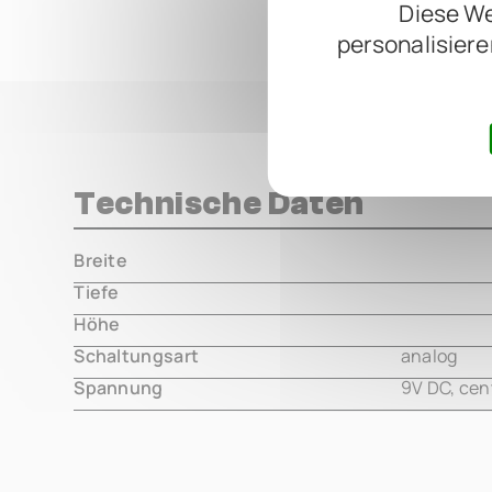
Diese We
personalisiere
Technische Daten
Breite
000.00 m
Tiefe
000.00 m
Höhe
000.00 m
Schaltungsart
analog
Spannung
9V DC, cen