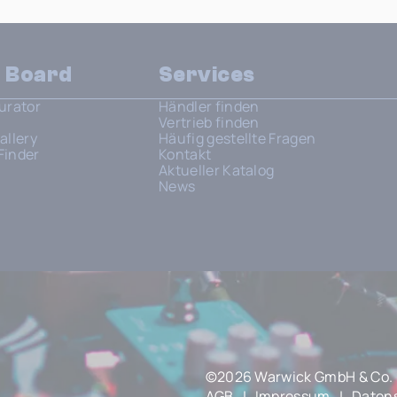
n Board
Services
urator
Händler finden
Vertrieb finden
allery
Häufig gestellte Fragen
Finder
Kontakt
Aktueller Katalog
News
©2026 Warwick GmbH & Co. 
AGB
|
Impressum
|
Daten