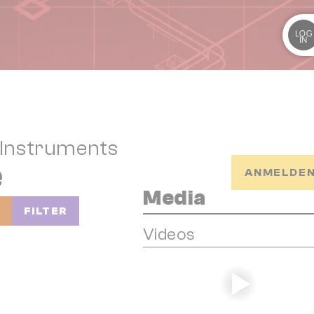
LOG
IN
 Instruments
e
ANMELDEN
Media
Y
FILTER
Videos