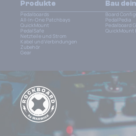
Produkte
Bau dei
Pedalboards
Board Config
All-In-One Patchbays
PedalPedia
QuickMount
Pedalboard G
PedalSafe
QuickMount 
Netzteile und Strom
Kabel und Verbindungen
Zubehör
Gear