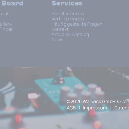
n Board
Services
urator
Händler finden
Vertrieb finden
allery
Häufig gestellte Fragen
Finder
Kontakt
Aktueller Katalog
News
©2026 Warwick GmbH & Co. 
AGB
|
Impressum
|
Daten