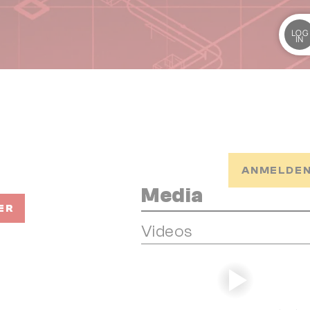
LOG
IN
ANMELDEN
Media
ER
Videos