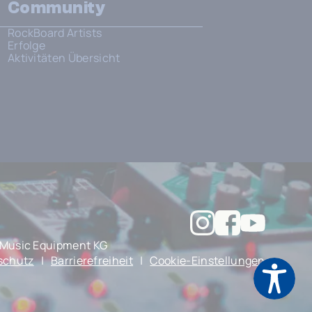
Community
RockBoard Artists
Erfolge
Aktivitäten Übersicht
Music Equipment KG
schutz
|
Barrierefreiheit
|
Cookie-Einstellungen