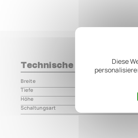
Diese We
Technische Daten
personalisiere
Breite
000.00 m
Tiefe
000.00 m
Höhe
000.00 m
Schaltungsart
analog