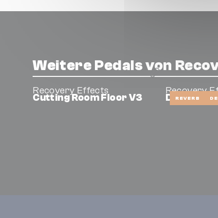
Weitere Pedals von Recov
Recovery Effects
Recovery Ef
Cutting Room Floor V3
Dirty Mura
REVERB
DE