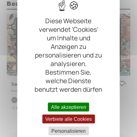
Boards mit diesem Pedal
Diese Webseite
verwendet 'Cookies'
um Inhalte und
Anzeigen zu
personalisieren und zu
analysieren.
Bestimmen Sie,
welche Dienste
Sandbox Pedal Board
1
benutzt werden dürfen
based on
QUAD 4.2
by
caleb carter
CC
Alle akzeptieren
5
0
vor 12 Monaten
Verbiete alle Cookies
Personalisieren