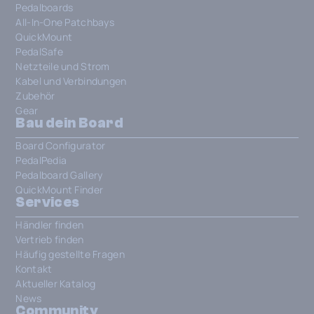
Pedalboards
All-In-One Patchbays
QuickMount
PedalSafe
Netzteile und Strom
Kabel und Verbindungen
Zubehör
Gear
Bau dein Board
Board Configurator
PedalPedia
Pedalboard Gallery
QuickMount Finder
Services
Händler finden
Vertrieb finden
Häufig gestellte Fragen
Kontakt
Aktueller Katalog
News
Community