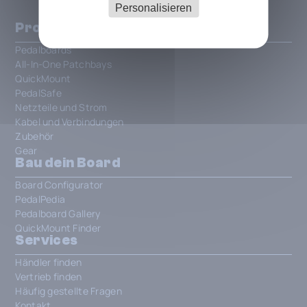
Personalisieren
Produkte
Pedalboards
All-In-One Patchbays
QuickMount
PedalSafe
Netzteile und Strom
Kabel und Verbindungen
Zubehör
Gear
Bau dein Board
Board Configurator
PedalPedia
Pedalboard Gallery
QuickMount Finder
Services
Händler finden
Vertrieb finden
Häufig gestellte Fragen
Kontakt