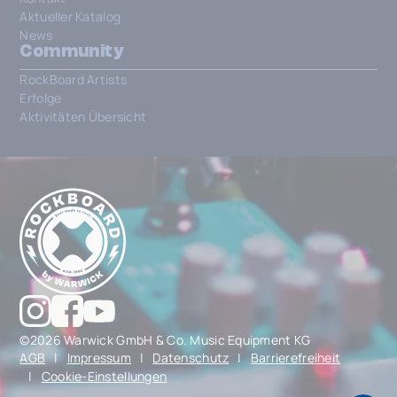
Aktueller Katalog
News
Community
RockBoard Artists
Erfolge
Aktivitäten Übersicht
©2026 Warwick GmbH & Co. Music Equipment KG
AGB
|
Impressum
|
Datenschutz
|
Barrierefreiheit
|
Cookie-Einstellungen