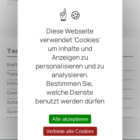
Diese Webseite
verwendet 'Cookies'
um Inhalte und
Technische Daten
Anzeigen zu
personalisieren und zu
Breite
000.00 mm
analysieren.
Tiefe
000.00 mm
Bestimmen Sie,
Höhe
000.00 mm
welche Dienste
Gewicht
000.00 mm
benutzt werden dürfen
Schaltungsart
analog
Spannung
9V DC, center negative
Alle akzeptieren
Verbiete alle Cookies