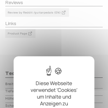
Reviews
Review by Reddit /guitarpedals (EN)
Links
Product Page
Technische Daten
Diese Webseite
Breite
000.00 mm
verwendet 'Cookies'
Tiefe
000.00 mm
um Inhalte und
Höhe
000.00 mm
Anzeigen zu
Schaltungsart
analog