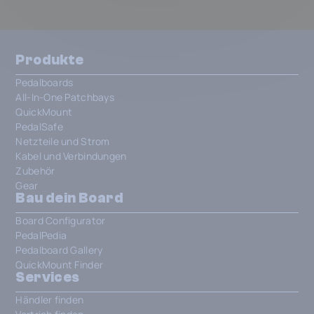
Produkte
Pedalboards
All-In-One Patchbays
QuickMount
PedalSafe
Netzteile und Strom
Kabel und Verbindungen
Zubehör
Gear
Bau dein Board
Board Configurator
PedalPedia
Pedalboard Gallery
QuickMount Finder
Services
Händler finden