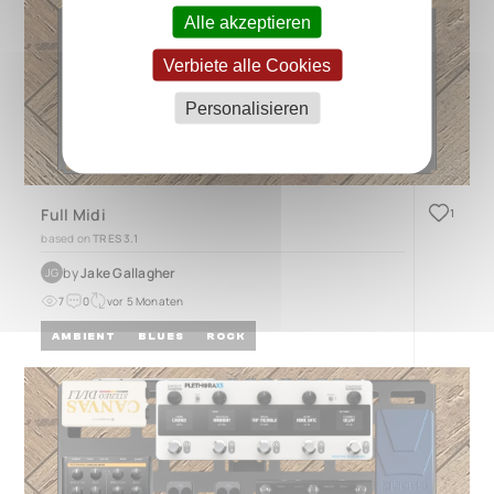
Alle akzeptieren
Verbiete alle Cookies
Personalisieren
Full Midi
1
based on
TRES 3.1
by
Jake Gallagher
JG
7
0
vor 5 Monaten
AMBIENT
BLUES
ROCK