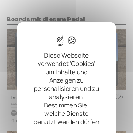
Boards mit diesem Pedal
Diese Webseite
verwendet 'Cookies'
um Inhalte und
Anzeigen zu
personalisieren und zu
analysieren.
fm3 and beebo midi combo
0
Bestimmen Sie,
based on
TRES 3.0
welche Dienste
by
GIGA chad
GC
benutzt werden dürfen
12
0
vor mehr als 1 Jahr