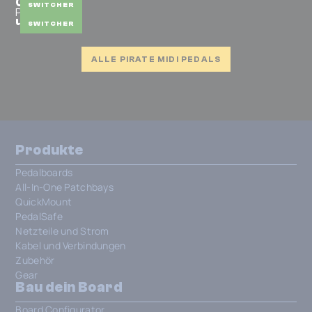
Click
SWITCHER
PIRATE MIDI
uloop
SWITCHER
ALLE PIRATE MIDI PEDALS
Produkte
Pedalboards
All-In-One Patchbays
QuickMount
PedalSafe
Netzteile und Strom
Kabel und Verbindungen
Zubehör
Gear
Bau dein Board
Board Configurator