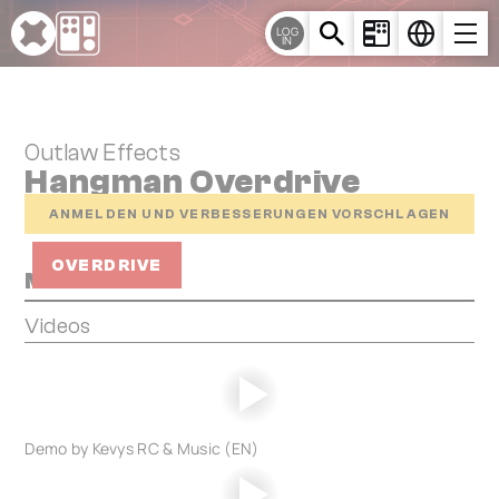
Cookie-Einstellungen
LOG
IN
Outlaw Effects
Hangman Overdrive
ANMELDEN UND VERBESSERUNGEN VORSCHLAGEN
OVERDRIVE
Media
Videos
Demo by Kevys RC & Music (EN)