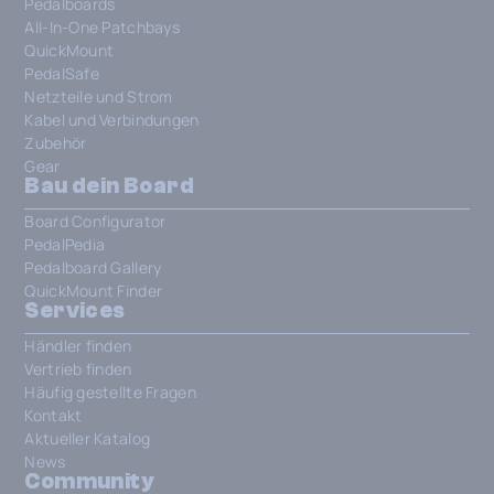
Pedalboards
All-In-One Patchbays
QuickMount
PedalSafe
Netzteile und Strom
Kabel und Verbindungen
Zubehör
Gear
Bau dein Board
Board Configurator
PedalPedia
Pedalboard Gallery
QuickMount Finder
Services
Händler finden
Vertrieb finden
Häufig gestellte Fragen
Kontakt
Aktueller Katalog
News
Community