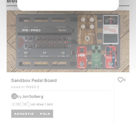
Boards mit diesem Pedal
Sandbox Pedal Board
0
based on
TRES 3.0
by
Jon Solberg
JS
15
0
vor etwa 1 Jahr
ACOUSTIC
FOLK