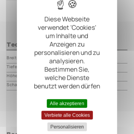
Diese Webseite
verwendet 'Cookies'
um Inhalte und
Anzeigen zu
Technische Daten
personalisieren und zu
Breite
000.00 mm
analysieren.
Tiefe
000.00 mm
Bestimmen Sie,
Höhe
000.00 mm
welche Dienste
Schaltungsart
analog
benutzt werden dürfen
Alle akzeptieren
Verbiete alle Cookies
Personalisieren