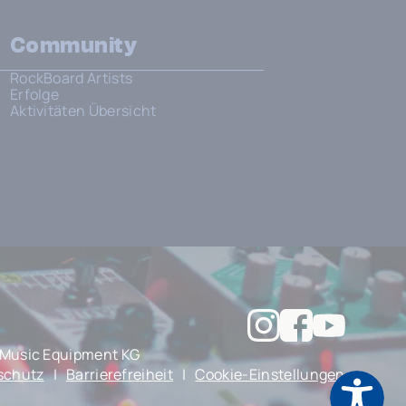
Community
RockBoard Artists
Erfolge
Aktivitäten Übersicht
Music Equipment KG
schutz
|
Barrierefreiheit
|
Cookie-Einstellungen