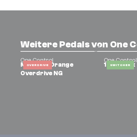
Weitere Pedals von One C
One Control
One Control
Marigold Orange
1 Loop Box
OVERDRIVE
SWITCHER
Overdrive NG