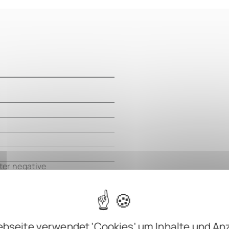
m
m
m
m
ter negative
bseite verwendet 'Cookies' um Inhalte und An