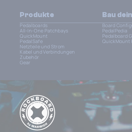
Produkte
Bau dei
Pedalboards
Board Config
All-In-One Patchbays
PedalPedia
QuickMount
Pedalboard G
PedalSafe
QuickMount 
Netzteile und Strom
Kabel und Verbindungen
Zubehör
Gear