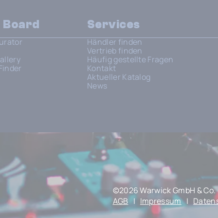
n Board
Services
urator
Händler finden
Vertrieb finden
allery
Häufig gestellte Fragen
Finder
Kontakt
Aktueller Katalog
News
©2026 Warwick GmbH & Co. 
AGB
|
Impressum
|
Daten