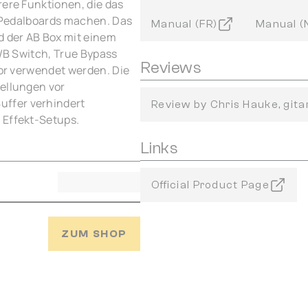
rere Funktionen, die das
ür Pedalboards machen. Das
Manual (FR)
Manual (
d der AB Box mit einem
A/B Switch, True Bypass
Reviews
tor verwendet werden. Die
tellungen vor
ffer verhindert
Review by Chris Hauke, gita
 Effekt-Setups.
Links
Official Product Page
ZUM SHOP