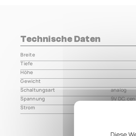
Technische Daten
Breite
000.00 m
Tiefe
000.00 m
Höhe
000.00 m
Gewicht
000.00 m
Schaltungsart
analog
Spannung
9V DC, cen
Strom
3mA
Diese We