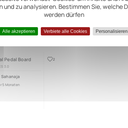
n und zu analysieren. Bestimmen Sie, welche 
werden dürfen
Alle akzeptieren
Verbiete alle Cookies
Personalisieren
al Pedal Board
2
ES 3.0
 Sahanaja
or 5 Monaten