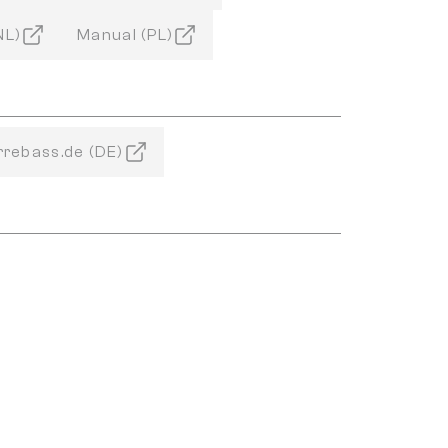
NL)
Manual (PL)
rrebass.de (DE)