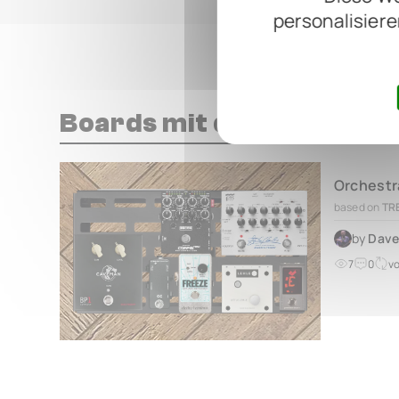
personalisiere
Boards mit diesem Pedal
Orchestr
based on
TR
by
Dave
7
0
v