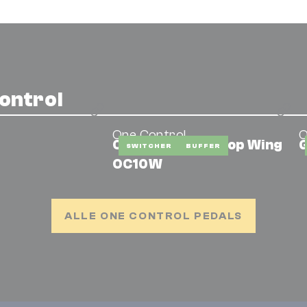
ontrol
One Control
O
Crocodile Tail Loop Wing
G
SWITCHER
BUFFER
OC10W
ALLE ONE CONTROL PEDALS