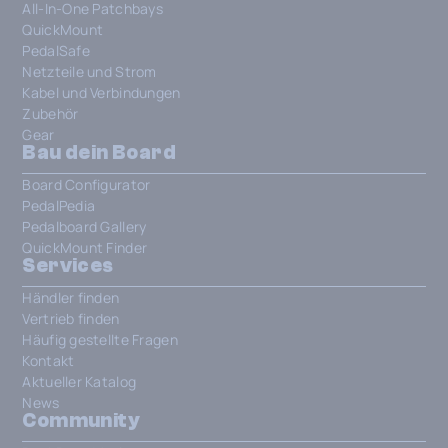
All-In-One Patchbays
QuickMount
PedalSafe
Netzteile und Strom
Kabel und Verbindungen
Zubehör
Gear
Bau dein Board
Board Configurator
PedalPedia
Pedalboard Gallery
QuickMount Finder
Services
Händler finden
Vertrieb finden
Häufig gestellte Fragen
Kontakt
Aktueller Katalog
News
Community