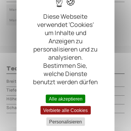
Manual (CZ)
Manual (EN)
Manual (FR)
Diese Webseite
Manual (NL)
Manual (PL)
verwendet 'Cookies'
um Inhalte und
Anzeigen zu
personalisieren und zu
analysieren.
Bestimmen Sie,
Technische Daten
welche Dienste
benutzt werden dürfen
Breite
000.00 mm
Tiefe
000.00 mm
Höhe
000.00 mm
Alle akzeptieren
Schaltungsart
analog
Verbiete alle Cookies
Personalisieren