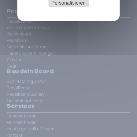
Personalisieren
Produkte
Pedalboards
All-In-One Patchbays
QuickMount
PedalSafe
Netzteile und Strom
Kabel und Verbindungen
Zubehör
Gear
Bau dein Board
Board Configurator
PedalPedia
Pedalboard Gallery
QuickMount Finder
Services
Händler finden
Vertrieb finden
Häufig gestellte Fragen
Kontakt