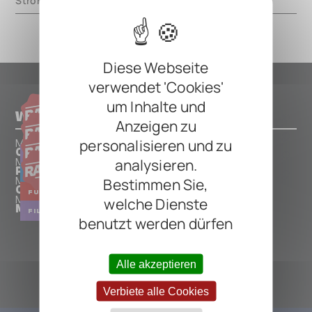
Strom
40mA
Diese Webseite
verwendet 'Cookies'
um Inhalte und
Weitere Pedals von Mu-Tron
Anzeigen zu
personalisieren und zu
Mu-Tron
Octavider+ Vintage Silver
SYNTH
OCTAVER
FUZZ
analysieren.
Mu-Tron
Phasor III
PHASER
Bestimmen Sie,
Mu-Tron
Octavider+
FUZZ
OCTAVER
Mu-Tron
welche Dienste
Micro-Tron IV
FILTER
WAH
benutzt werden dürfen
ALLE MU-TRON PEDALS
Alle akzeptieren
Verbiete alle Cookies