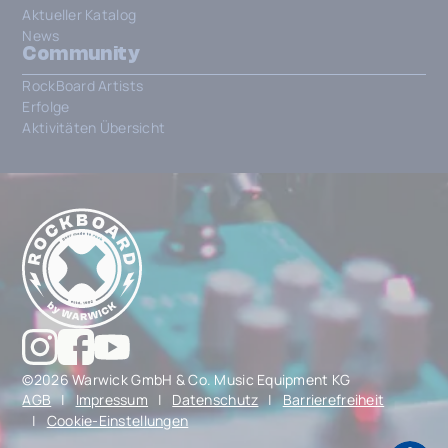
Aktueller Katalog
News
Community
RockBoard Artists
Erfolge
Aktivitäten Übersicht
©2026 Warwick GmbH & Co. Music Equipment KG
AGB
|
Impressum
|
Datenschutz
|
Barrierefreiheit
|
Cookie-Einstellungen