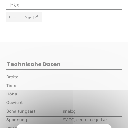
Links
Product Page
Technische Daten
Breite
000.00 mm
Tiefe
000.00 mm
Höhe
000.00 mm
Gewicht
000.00 mm
Schaltungsart
analog
Spannung
9V DC, center negative