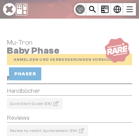
Cookie-Einstellungen
LOG
IN
Mu-Tron
Baby Phase
ANMELDEN UND VERBESSERUNGEN VORSCHLAGEN
PHASER
Media
Handbücher
Quick Start Guide (EN)
Reviews
Review by reddit /guitarpedals (EN)