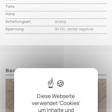
Tiefe
000.00 mm
Höhe
000.00 mm
Schaltungsart
analog
Spannung
9V DC, center negative
Boards mit diesem Pedal
Diese Webseite
verwendet 'Cookies'
um Inhalte und