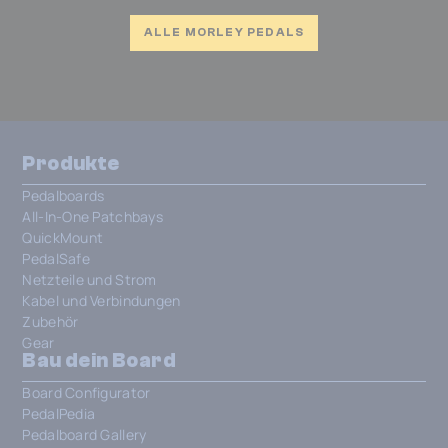
ALLE MORLEY PEDALS
Produkte
Pedalboards
All-In-One Patchbays
QuickMount
PedalSafe
Netzteile und Strom
Kabel und Verbindungen
Zubehör
Gear
Bau dein Board
Board Configurator
PedalPedia
Pedalboard Gallery