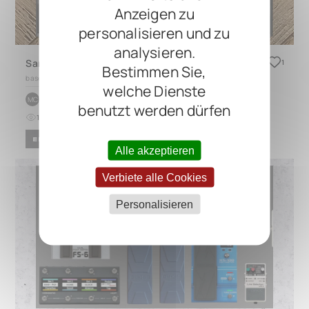
Anzeigen zu
personalisieren und zu
analysieren.
Sandbox Pedal Board
1
Bestimmen Sie,
based on
CINQUE 5.3
welche Dienste
by
Mauro Di Cuonzo
MC
benutzt werden dürfen
10
0
vor 8 Monaten
ELECTRONIC
JAZZ
Alle akzeptieren
Verbiete alle Cookies
Personalisieren