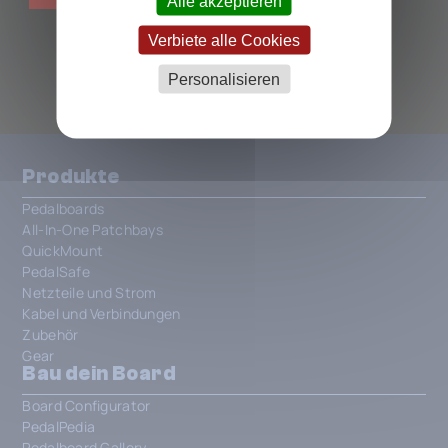
Alle akzeptieren
Verbiete alle Cookies
ALLE MENATONE PEDALS
Personalisieren
Produkte
Pedalboards
All-In-One Patchbays
QuickMount
PedalSafe
Netzteile und Strom
Kabel und Verbindungen
Zubehör
Gear
Bau dein Board
Board Configurator
PedalPedia
Pedalboard Gallery