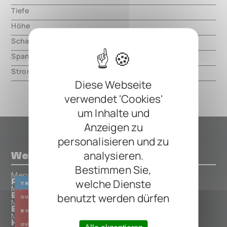
Tiefe
000.00 mm
Höhe
000.00 mm
Schaltungsart
analog
Spannung
9V DC, center negative
Strom
20mA
Diese Webseite
verwendet 'Cookies'
um Inhalte und
Anzeigen zu
personalisieren und zu
analysieren.
Weitere Pedals von Menatone
Bestimmen Sie,
Menatone
welche Dienste
Pleasure Trem Mini
TREMOLO
Menatone
benutzt werden dürfen
Blue Collar
OVERDRIVE
BOOSTER
Menatone
Blue Collar Mini
BOOSTER
OVERDRIVE
Menatone
Hindenburg Mini
OVERDRIVE
BOOSTER