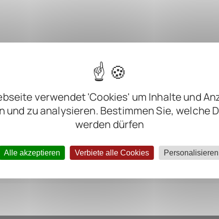
m
m
bseite verwendet 'Cookies' um Inhalte und An
m
n und zu analysieren. Bestimmen Sie, welche 
m
werden dürfen
ter negative
Alle akzeptieren
Verbiete alle Cookies
Personalisieren