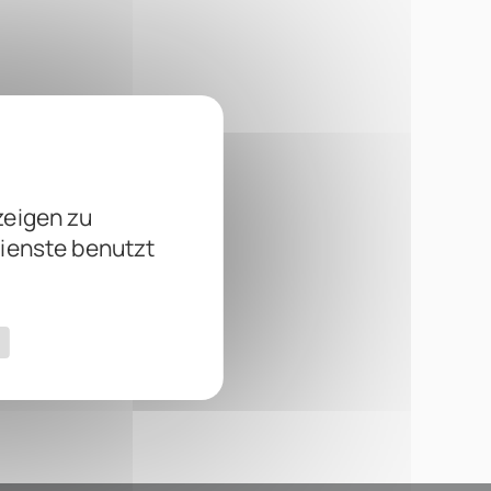
zeigen zu
Dienste benutzt