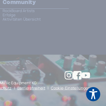
Community
RockBoard Artists
Erfolge
Aktivitäten Übersicht
Music Equipment KG
schutz
|
Barrierefreiheit
|
Cookie-Einstellungen