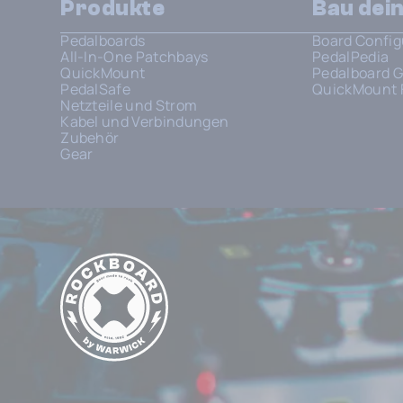
Produkte
Bau dei
Pedalboards
Board Config
All-In-One Patchbays
PedalPedia
QuickMount
Pedalboard G
PedalSafe
QuickMount 
Netzteile und Strom
Kabel und Verbindungen
Zubehör
Gear