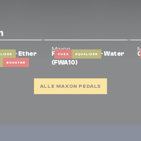
n
Maxon
nts - Ether
Fuzz Elements - Water
O
LIZER
FUZZ
EQUALIZER
(FWA10)
BOOSTER
ALLE MAXON PEDALS