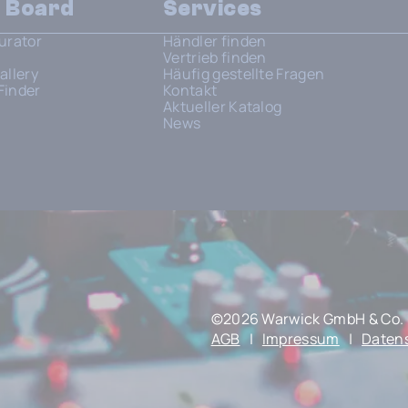
n Board
Services
urator
Händler finden
Vertrieb finden
allery
Häufig gestellte Fragen
Finder
Kontakt
Aktueller Katalog
News
©2026 Warwick GmbH & Co. 
AGB
|
Impressum
|
Daten