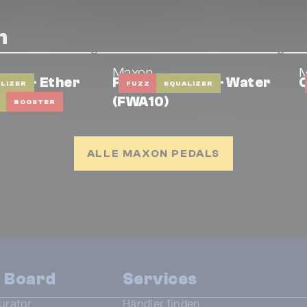
n
Maxon
nts - Ether
Fuzz Elements - Water
O
LIZER
FUZZ
EQUALIZER
(FWA10)
BOOSTER
ALLE MAXON PEDALS
n Board
Services
urator
Händler finden