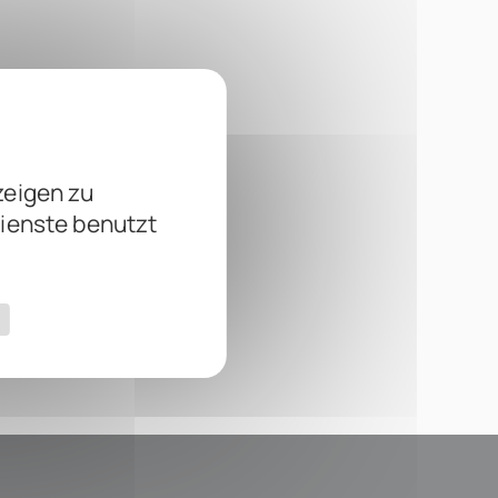
zeigen zu
Dienste benutzt