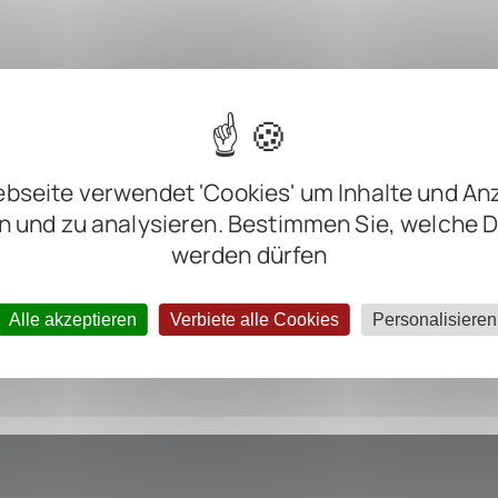
m
m
m
bseite verwendet 'Cookies' um Inhalte und An
m
n und zu analysieren. Bestimmen Sie, welche 
werden dürfen
ter negative
Alle akzeptieren
Verbiete alle Cookies
Personalisieren