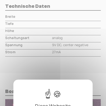
Technische Daten
Breite
000.00 mm
Tiefe
000.00 mm
Höhe
000.00 mm
Schaltungsart
analog
Spannung
9V DC, center negative
Strom
27mA
Boards mit diesem Pedal
Diese Webseite