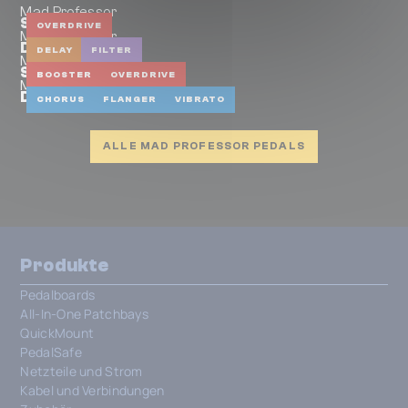
Mad Professor
Supreme
OVERDRIVE
Mad Professor
Dual blue delay
DELAY
FILTER
Mad Professor
Super Black
BOOSTER
OVERDRIVE
Mad Professor
Double Moon
CHORUS
FLANGER
VIBRATO
ALLE MAD PROFESSOR PEDALS
Produkte
Pedalboards
All-In-One Patchbays
QuickMount
PedalSafe
Netzteile und Strom
Kabel und Verbindungen