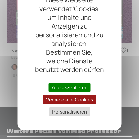
verwendet 'Cookies'
um Inhalte und
Anzeigen zu
personalisieren und zu
analysieren.
Bestimmen Sie,
New Pedals Week 2-7 2026
1
based on
CINQUE 5.4
welche Dienste
by
Lee Atkin
benutzt werden dürfen
60
0
vor 6 Monaten
Alle akzeptieren
Verbiete alle Cookies
Personalisieren
Weitere Pedals von Mad Professor