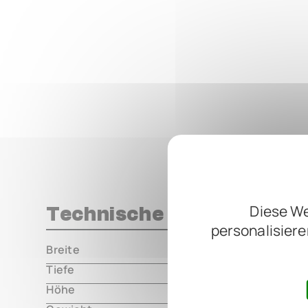
Diese We
Technische Daten
personalisiere
Breite
000.00 m
Tiefe
000.00 m
Höhe
000.00 m