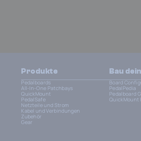
Produkte
Bau dei
Pedalboards
Board Config
All-In-One Patchbays
PedalPedia
QuickMount
Pedalboard G
PedalSafe
QuickMount 
Netzteile und Strom
Kabel und Verbindungen
Zubehör
Gear