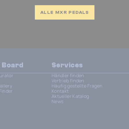
ALLE MXR PEDALS
n Board
Services
urator
Händler finden
Vertrieb finden
allery
Häufig gestellte Fragen
Finder
Kontakt
Aktueller Katalog
News