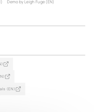
N)
Demo by Leigh Fuge (EN)
N)
EN)
als (EN)