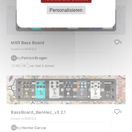
Personalisieren
MXR Bass Board
2
based on
DUO 2.2
by
Patrick Brogan
PB
15
0
vor fast 3 Jahren
BassBoard_BenHec_v3.2.1
3
based on
DUO 2.2
by
Hector Garcia
HG