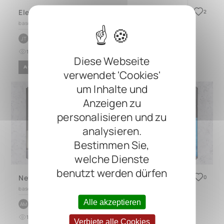
Electrical & Upright Bass Pedal Board Set Up
2
based on
QUAD 4.1
by
Jack Thomas
JT
14
0
vor etwa 1 Jahr
Diese Webseite
ACOUSTIC
BLUES
ROCK
verwendet 'Cookies'
um Inhalte und
Anzeigen zu
personalisieren und zu
analysieren.
Bestimmen Sie,
welche Dienste
benutzt werden dürfen
New Pedal Board-copy
0
based on
CINQUE 5.4
Alle akzeptieren
by
ANTHONY P MORRIS
AM
13
0
vor 9 Monaten
Verbiete alle Cookies