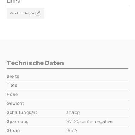
Links
Product Page
Technische Daten
Breite
000.00 mm
Tiefe
000.00 mm
Höhe
000.00 mm
Gewicht
000.00 mm
Schaltungsart
analog
Spannung
9V DC, center negative
Strom
19mA