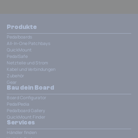
Produkte
Pedalboards
All-In-One Patchbays
QuickMount
PedalSafe
Netzteile und Strom
Kabel und Verbindungen
Zubehör
Gear
Bau dein Board
Board Configurator
PedalPedia
Pedalboard Gallery
QuickMount Finder
Services
Händler finden