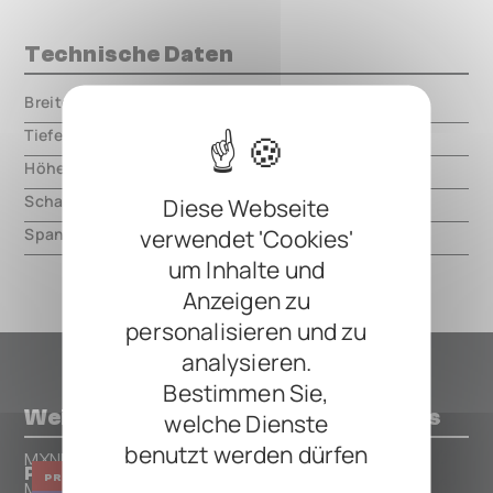
Technische Daten
Breite
000.00 mm
Tiefe
000.00 mm
Höhe
000.00 mm
Schaltungsart
analog
Diese Webseite
verwendet 'Cookies'
Spannung
9V DC, center negative
um Inhalte und
Anzeigen zu
personalisieren und zu
analysieren.
Bestimmen Sie,
Weitere Pedals von MXNHLT Effects
welche Dienste
benutzt werden dürfen
MXNHLT Effects
Porta424 Channel Strip
PREAMP
DISTORTION
EQUALIZER
MXNHLT Effects