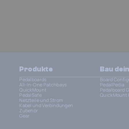
Produkte
Bau dei
Pedalboards
Board Config
All-In-One Patchbays
PedalPedia
QuickMount
Pedalboard G
PedalSafe
QuickMount 
Netzteile und Strom
Kabel und Verbindungen
Zubehör
Gear