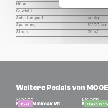
Höhe
000.00 m
Gewicht
000.00 m
Schaltungsart
analog
Spannung
9V DC, cen
Strom
20mA
Weitere Pedals von MOO
MOOER
MOOER
Prime Minimax M1
Micro Pow
MULTI
POWER SUPPL