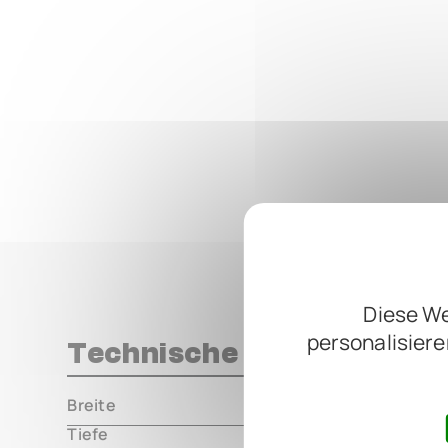
Diese We
personalisiere
Technische Daten
Breite
000.00 m
Tiefe
000.00 m