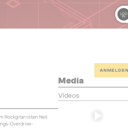
LOG
IN
ANMELDEN
Media
Videos
 Rockgitarristen Neil
lings-Overdrive-