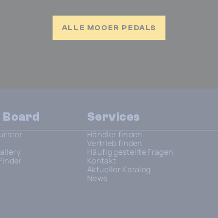
ALLE MOOER PEDALS
n Board
Services
urator
Händler finden
Vertrieb finden
allery
Häufig gestellte Fragen
Finder
Kontakt
Aktueller Katalog
News