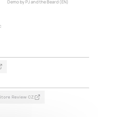
Demo by PJ and the Beard (EN)
c
Store Review CZ