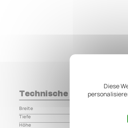
Diese We
Technische Daten
personalisiere
Breite
000.00 m
Tiefe
000.00 m
Höhe
000.00 m