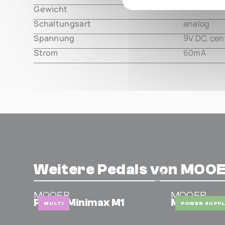
Gewicht
000.00 m
Schaltungsart
analog
Spannung
9V DC, cen
Strom
60mA
Weitere Pedals von MOO
MOOER
MOOER
Prime Minimax M1
Micro Pow
MULTI
POWER SUPPL