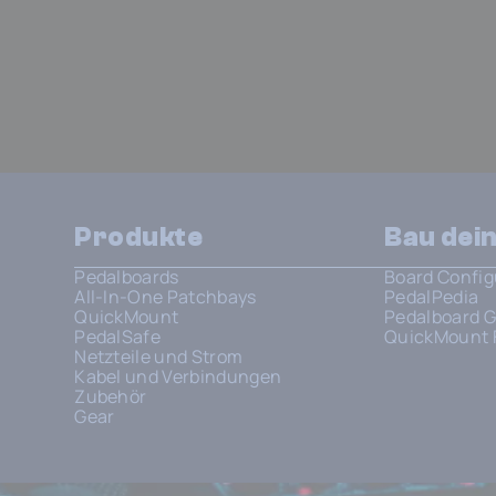
Produkte
Bau dei
Pedalboards
Board Config
All-In-One Patchbays
PedalPedia
QuickMount
Pedalboard G
PedalSafe
QuickMount 
Netzteile und Strom
Kabel und Verbindungen
Zubehör
Gear