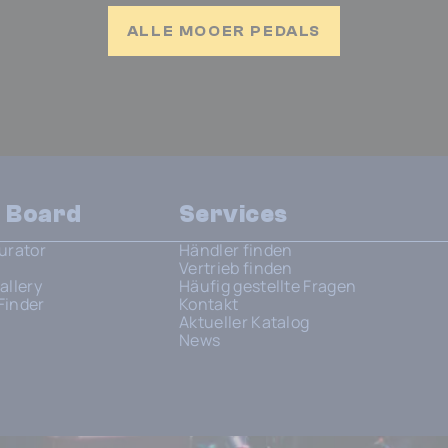
ALLE MOOER PEDALS
n Board
Services
urator
Händler finden
Vertrieb finden
allery
Häufig gestellte Fragen
Finder
Kontakt
Aktueller Katalog
News