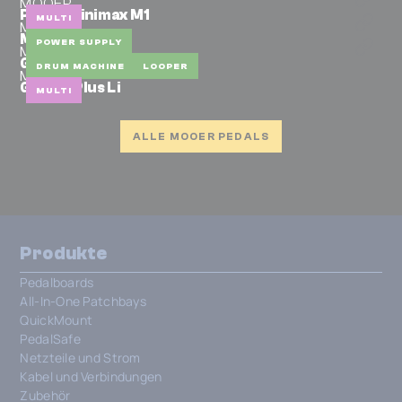
MOOER
Prime Minimax M1
MULTI
MOOER
Micro Power
POWER SUPPLY
MOOER
GL200
DRUM MACHINE
LOOPER
MOOER
GE 200 Plus Li
MULTI
ALLE MOOER PEDALS
Produkte
Pedalboards
All-In-One Patchbays
QuickMount
PedalSafe
Netzteile und Strom
Kabel und Verbindungen
Zubehör