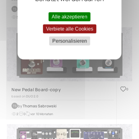
by
Thomas Sabrowski
TS
Alle akzeptieren
3
0
vor 10 Monaten
Verbiete alle Cookies
Personalisieren
New Pedal Board-copy
0
based on
DUO 2.0
by
Thomas Sabrowski
TS
2
0
vor 10 Monaten