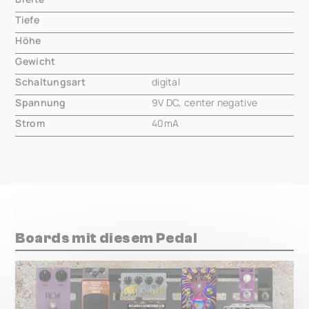
Tiefe
000.00 mm
Höhe
000.00 mm
Gewicht
000.00 mm
Schaltungsart
digital
Spannung
9V DC, center negative
Strom
40mA
Boards mit diesem Pedal