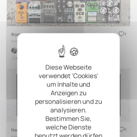
Roman
3
based on
TRES 3.2
by
Roman Bieliankin
5
0
vor etwa 1 Jahr
Diese Webseite
verwendet 'Cookies'
um Inhalte und
Anzeigen zu
personalisieren und zu
analysieren.
Bestimmen Sie,
welche Dienste
New Pedal Board
0
benutzt werden dürfen
based on
DUO 2.0