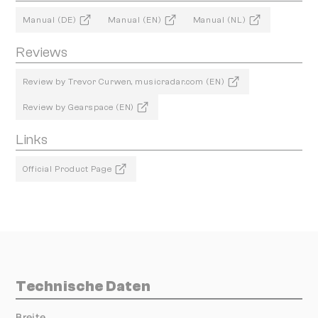
Manual (DE)
Manual (EN)
Manual (NL)
Reviews
Review by Trevor Curwen, musicradar.com (EN)
Review by Gearspace (EN)
Links
Official Product Page
Technische Daten
Breite
000.00 mm