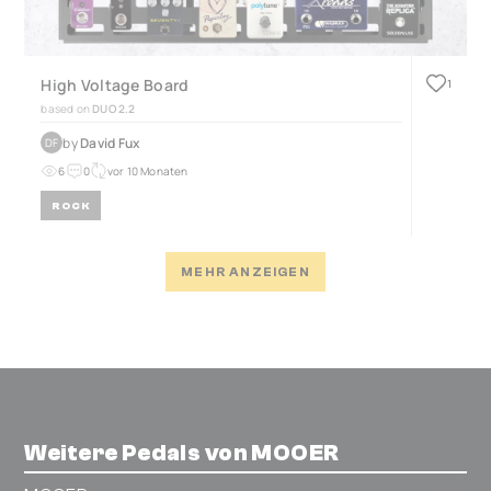
High Voltage Board
1
based on
DUO 2.2
by
David Fux
DF
6
0
vor 10 Monaten
ROCK
MEHR ANZEIGEN
Weitere Pedals von MOOER