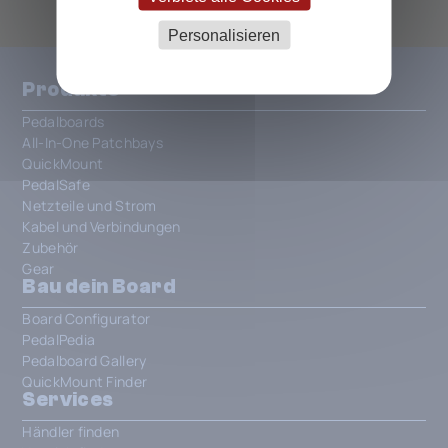
Personalisieren
Produkte
Pedalboards
All-In-One Patchbays
QuickMount
PedalSafe
Netzteile und Strom
Kabel und Verbindungen
Zubehör
Gear
Bau dein Board
Board Configurator
PedalPedia
Pedalboard Gallery
QuickMount Finder
Services
Händler finden