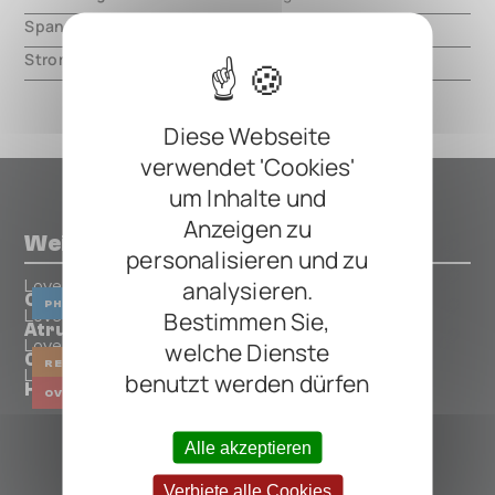
Spannung
9V DC, center negative
Strom
8mA
Diese Webseite
verwendet 'Cookies'
um Inhalte und
Anzeigen zu
Weitere Pedals von Lovell
personalisieren und zu
analysieren.
Lovell
Orbital Fase 2
PHASER
Bestimmen Sie,
Lovell
Atrum Diurum
Lovell
welche Dienste
Celeste
REVERB
Lovell
benutzt werden dürfen
Hot Rats
OVERDRIVE
BUFFER
BOOSTER
Alle akzeptieren
ALLE LOVELL PEDALS
Verbiete alle Cookies