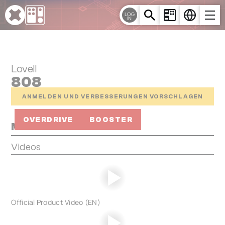
Cookie-Einstellungen
LOG
IN
Lovell
808
ANMELDEN UND VERBESSERUNGEN VORSCHLAGEN
OVERDRIVE
BOOSTER
Media
Videos
Official Product Video (EN)