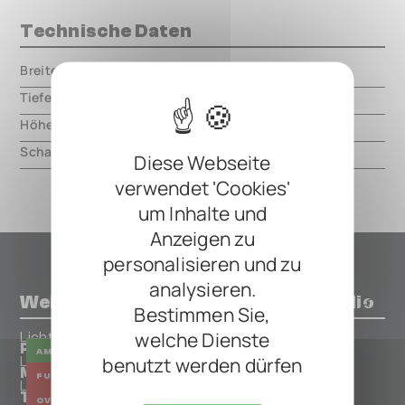
Technische Daten
Breite
000.00 mm
Tiefe
000.00 mm
Höhe
000.00 mm
Schaltungsart
analog
Diese Webseite
verwendet 'Cookies'
um Inhalte und
Anzeigen zu
personalisieren und zu
analysieren.
Weitere Pedals von Lichtlaerm Audio
Bestimmen Sie,
welche Dienste
Lichtlaerm Audio
PandorA
AMP
benutzt werden dürfen
Lichtlaerm Audio
Medusa
FUZZ
DISTORTION
Lichtlaerm Audio
The King in Yellow
OVERDRIVE
BOOSTER
EQUALIZER