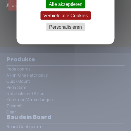
Lichtlaerm Audio
Alle akzeptieren
Aesahaettr
BOOSTER
EQUALIZER
Verbiete alle Cookies
ALLE LICHTLAERM AUDIO PEDALS
Personalisieren
Produkte
Pedalboards
All-In-One Patchbays
QuickMount
PedalSafe
Netzteile und Strom
Kabel und Verbindungen
Zubehör
Gear
Bau dein Board
Board Configurator