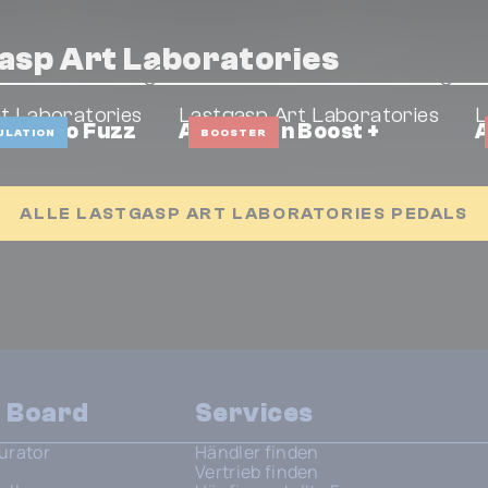
asp Art Laboratories
t Laboratories
Lastgasp Art Laboratories
L
 Oscillo Fuzz
AN – Clean Boost +
A
ULATION
BOOSTER
ALLE LASTGASP ART LABORATORIES PEDALS
n Board
Services
urator
Händler finden
Vertrieb finden