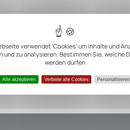
m
m
m
bseite verwendet 'Cookies' um Inhalte und An
m
n und zu analysieren. Bestimmen Sie, welche 
werden dürfen
ter negative
Alle akzeptieren
Verbiete alle Cookies
Personalisieren