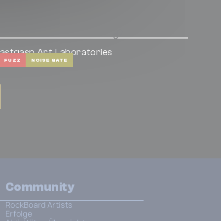
astgasp Art Laboratories
X – Tone Axe
FUZZ
NOISE GATE
Community
RockBoard Artists
Erfolge