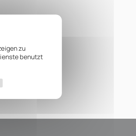
zeigen zu
Dienste benutzt