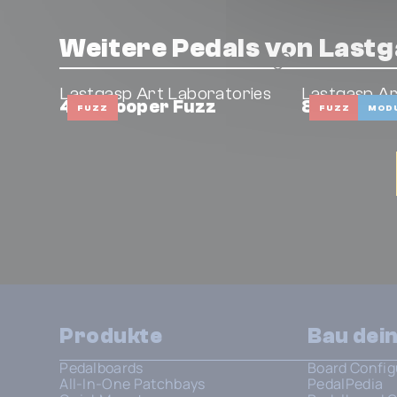
Weitere Pedals von Lastg
Lastgasp Art Laboratories
Lastgasp Ar
46 – Sooper Fuzz
88 – Super
FUZZ
FUZZ
MOD
Produkte
Bau dei
Pedalboards
Board Config
All-In-One Patchbays
PedalPedia