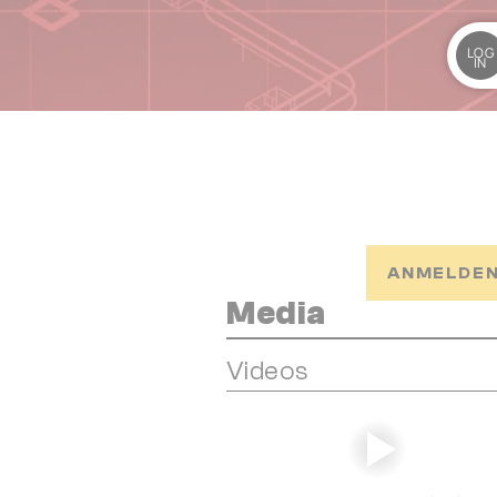
LOG
IN
t
ANMELDEN
Media
Videos