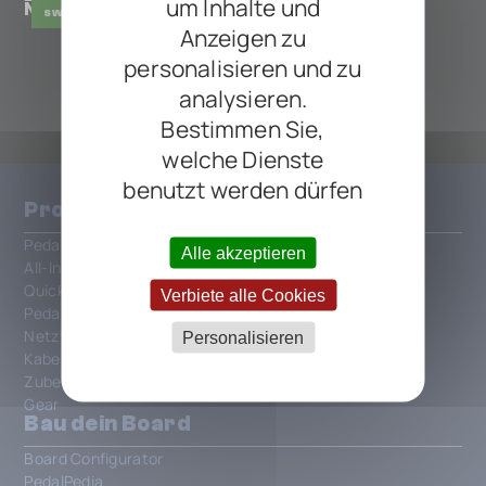
um Inhalte und
Nano Tap Tempo Pedal
SWITCHER
TAP
Anzeigen zu
personalisieren und zu
ALLE LOOP-MASTER PEDALS
analysieren.
Bestimmen Sie,
welche Dienste
benutzt werden dürfen
Produkte
Pedalboards
Alle akzeptieren
All-In-One Patchbays
QuickMount
Verbiete alle Cookies
PedalSafe
Netzteile und Strom
Personalisieren
Kabel und Verbindungen
Zubehör
Gear
Bau dein Board
Board Configurator
PedalPedia