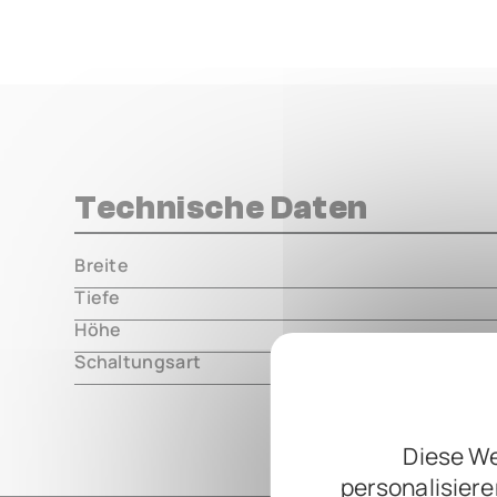
Technische Daten
Breite
000.00 m
Tiefe
000.00 m
Höhe
000.00 m
Schaltungsart
analog
Diese We
personalisiere