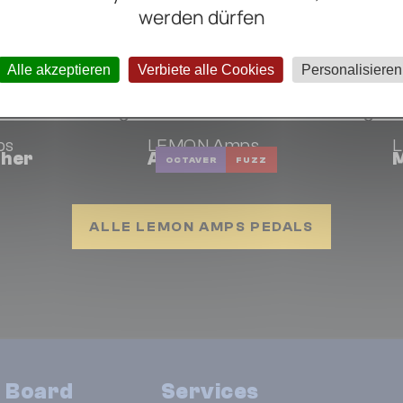
werden dürfen
Alle akzeptieren
Verbiete alle Cookies
Personalisieren
ON Amps
ps
LEMON Amps
cher
Acid Queen
M
OCTAVER
FUZZ
ALLE LEMON AMPS PEDALS
n Board
Services