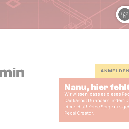
LOG
IN
emin
ANMELDEN
Nanu, hier fehl
Wir wissen, dass es dieses Peda
Das kannst Du ändern, indem 
einreichst! Keine Sorge das ge
Pedal Creator.