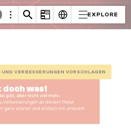
EXPLORE
 UND VERBESSERUNGEN VORSCHLAGEN
t doch was!
l gibt, aber nicht viel mehr.
Du Verbesserungen an diesem Pedal
ht ganz schnell und einfach mit unserem