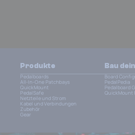
Produkte
Bau dei
Pedalboards
Board Config
All-In-One Patchbays
PedalPedia
QuickMount
Pedalboard G
PedalSafe
QuickMount 
Netzteile und Strom
Kabel und Verbindungen
Zubehör
Gear