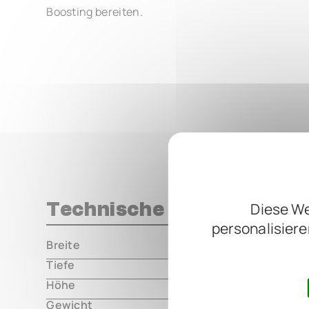
Boosting bereiten.
Technische Daten
Diese We
personalisiere
Breite
000.00 m
Tiefe
000.00 m
Höhe
000.00 m
Gewicht
000.00 m