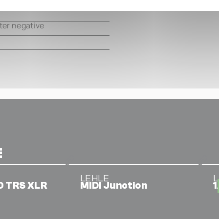
ter negative
E
LEHLE
O TRS XLR
MIDI Junction