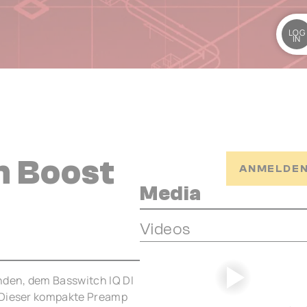
LOG
IN
n Boost
ANMELDEN
Media
Videos
anden, dem Basswitch IQ DI
. Dieser kompakte Preamp