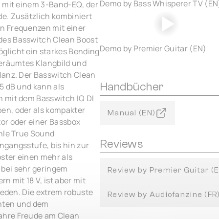
Demo by Bass Whisperer TV (EN
I mit einem 3-Band-EQ, der
e. Zusätzlich kombiniert
n Frequenzen mit einer
des Basswitch Clean Boost
Demo by Premier Guitar (EN)
glicht ein starkes Bending
geräumtes Klangbild und
lanz. Der Basswitch Clean
Handbücher
5 dB und kann als
n mit dem Basswitch IQ DI
en, oder als kompakter
Manual (EN)
or oder einer Bassbox
ehle True Sound
Reviews
ngangsstufe, bis hin zur
oster einen mehr als
 bei sehr geringem
Review by Premier Guitar (
n mit 18 V, ist aber mit
ieden. Die extrem robuste
Review by Audiofanzine (FR
enten und dem
ahre Freude am Clean