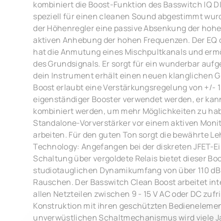
kombiniert die Boost-Funktion des Basswitch IQ D
speziell für einen cleanen Sound abgestimmt wurd
der Höhenregler eine passive Absenkung der hohe
aktiven Anhebung der hohen Frequenzen. Der EQ 
hat die Anmutung eines Mischpultkanals und ermö
des Grundsignals. Er sorgt für ein wunderbar auf
dein Instrument erhält einen neuen klanglichen G
Boost erlaubt eine Verstärkungsregelung von +/- 1
eigenständiger Booster verwendet werden, er kan
kombiniert werden, um mehr Möglichkeiten zu hab
Standalone-Vorverstärker vor einem aktiven Monit
arbeiten. Für den guten Ton sorgt die bewährte L
Technology: Angefangen bei der diskreten JFET-Ei
Schaltung über vergoldete Relais bietet dieser Bo
studiotauglichen Dynamikumfang von über 110 dB
Rauschen. Der Basswitch Clean Boost arbeitet inter
allen Netzteilen zwischen 9 - 15 V AC oder DC zufr
Konstruktion mit ihren geschützten Bedienelem
unverwüstlichen Schaltmechanismus wird viele J