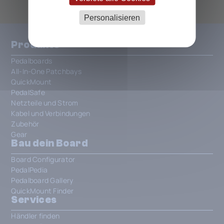
Personalisieren
Produkte
Pedalboards
All-In-One Patchbays
QuickMount
PedalSafe
Netzteile und Strom
Kabel und Verbindungen
Zubehör
Gear
Bau dein Board
Board Configurator
PedalPedia
Pedalboard Gallery
QuickMount Finder
Services
Händler finden