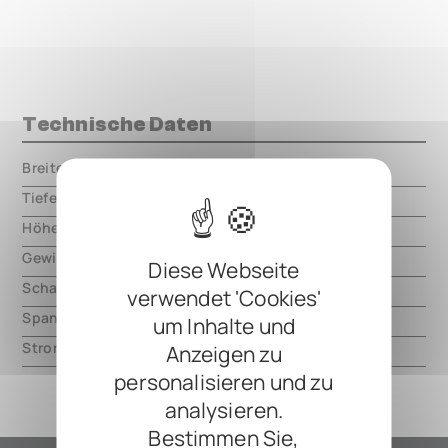
Technische Daten
Breite
000.00 mm
Tiefe
000.00 mm
Höhe
000.00 mm
Gewicht
000.00 mm
Diese Webseite
Schaltungsart
analog
verwendet 'Cookies'
Spannung
9V DC, center negative
um Inhalte und
Strom
20mA
Anzeigen zu
personalisieren und zu
analysieren.
Bestimmen Sie,