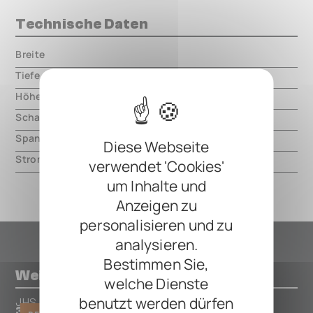
Technische Daten
Breite
000.00 mm
Tiefe
000.00 mm
Höhe
000.00 mm
Schaltungsart
analog
Spannung
9V DC, center negative
Diese Webseite
Strom
34mA
verwendet 'Cookies'
um Inhalte und
Anzeigen zu
personalisieren und zu
analysieren.
Bestimmen Sie,
Weitere Pedals von JHS
welche Dienste
benutzt werden dürfen
JHS
3 Series Tape Delay