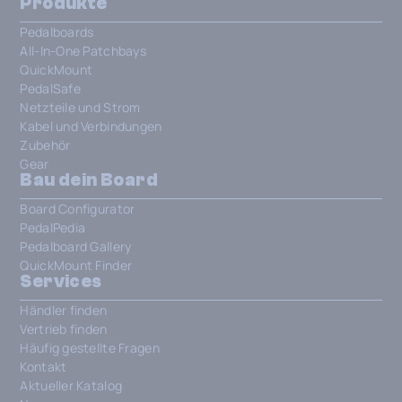
Produkte
Pedalboards
All-In-One Patchbays
QuickMount
PedalSafe
Netzteile und Strom
Kabel und Verbindungen
Zubehör
Gear
Bau dein Board
Board Configurator
PedalPedia
Pedalboard Gallery
QuickMount Finder
Services
Händler finden
Vertrieb finden
Häufig gestellte Fragen
Kontakt
Aktueller Katalog