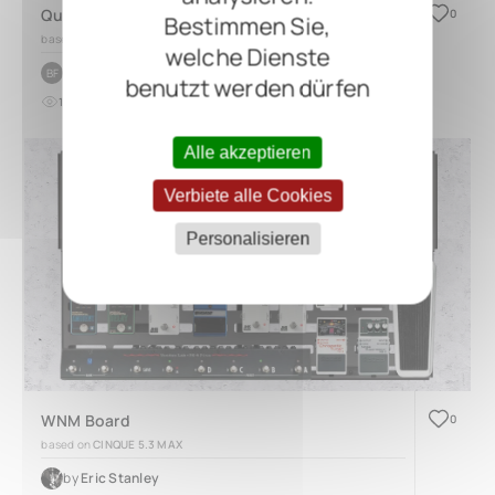
Queer Nostalgic Lofi Indie Board
0
Bestimmen Sie,
based on
QUAD 4.4
welche Dienste
by
Belija Friberg
BF
benutzt werden dürfen
14
0
vor 26 Tagen
Alle akzeptieren
Verbiete alle Cookies
Personalisieren
WNM Board
0
based on
CINQUE 5.3 MAX
by
Eric Stanley