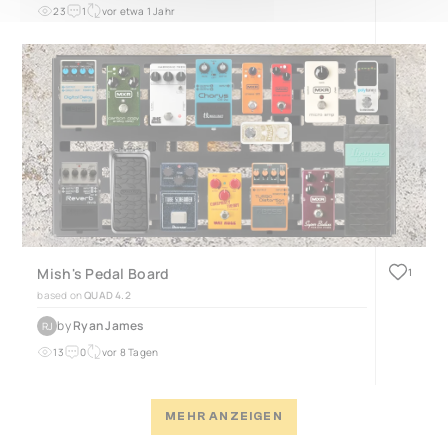
23
1
vor etwa 1 Jahr
Mish's Pedal Board
1
based on
QUAD 4.2
by
Ryan James
RJ
13
0
vor 8 Tagen
MEHR ANZEIGEN