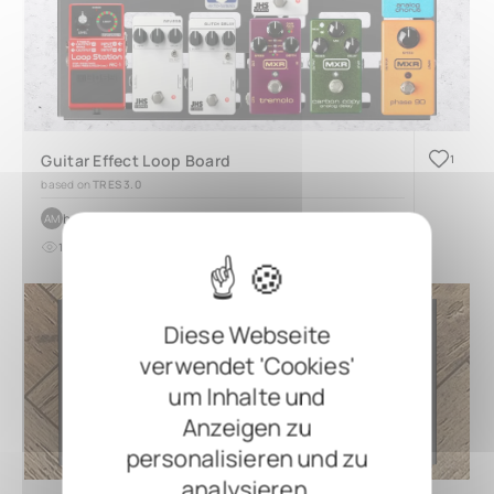
Guitar Effect Loop Board
1
based on
TRES 3.0
by
Aaron Murphy
AM
18
0
vor etwa 1 Monat
Diese Webseite
verwendet 'Cookies'
um Inhalte und
Anzeigen zu
personalisieren und zu
analysieren.