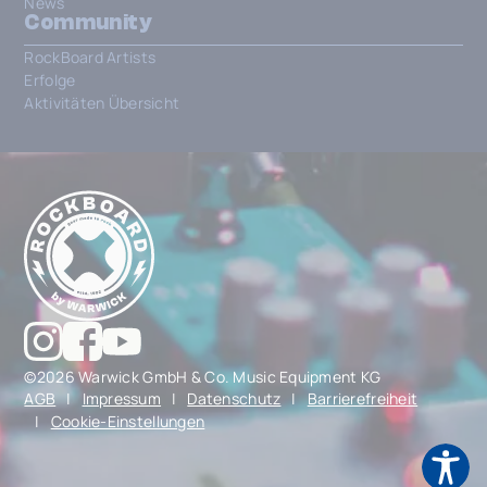
News
Community
RockBoard Artists
Erfolge
Aktivitäten Übersicht
©2026 Warwick GmbH & Co. Music Equipment KG
AGB
|
Impressum
|
Datenschutz
|
Barrierefreiheit
|
Cookie-Einstellungen