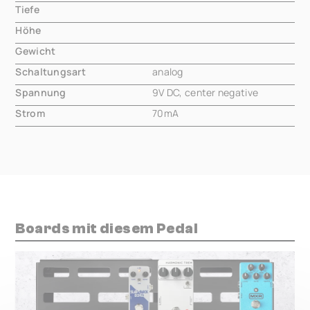
Tiefe
000.00 mm
Höhe
000.00 mm
Gewicht
000.00 mm
Schaltungsart
analog
Spannung
9V DC, center negative
Strom
70mA
Boards mit diesem Pedal