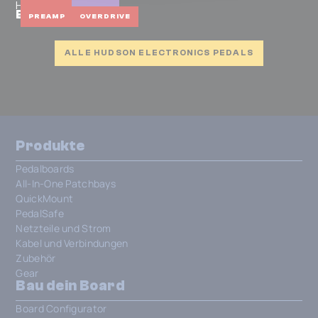
Hudson Electronics
Broadcast
PREAMP
OVERDRIVE
ALLE HUDSON ELECTRONICS PEDALS
Produkte
Pedalboards
All-In-One Patchbays
QuickMount
PedalSafe
Netzteile und Strom
Kabel und Verbindungen
Zubehör
Gear
Bau dein Board
Board Configurator