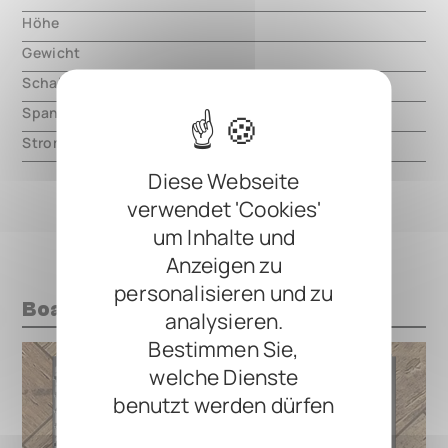
Höhe
000.00 mm
Gewicht
000.00 mm
Schaltungsart
analog
Spannung
9V DC, center negative
Strom
20mA
Diese Webseite
verwendet 'Cookies'
um Inhalte und
Anzeigen zu
personalisieren und zu
Boards mit diesem Pedal
analysieren.
Bestimmen Sie,
welche Dienste
benutzt werden dürfen