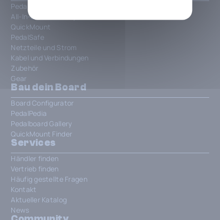
Pedalboards
All-In-One Patchbays
QuickMount
PedalSafe
Netzteile und Strom
Kabel und Verbindungen
Zubehör
Gear
Bau dein Board
Board Configurator
PedalPedia
Pedalboard Gallery
QuickMount Finder
Services
Händler finden
Vertrieb finden
Häufig gestellte Fragen
Kontakt
Aktueller Katalog
News
Community