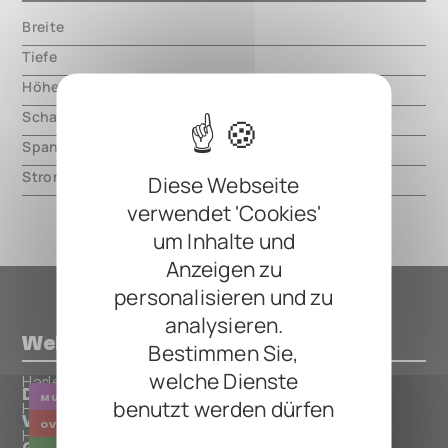
Breite
000.00 mm
Tiefe
000.00 mm
Höhe
000.00 mm
Schaltungsart
analog
Spannung
9V DC, center negative
Strom
600mA
Diese Webseite
verwendet 'Cookies'
um Inhalte und
Anzeigen zu
personalisieren und zu
analysieren.
Weitere Pedals von Harley Benton
Bestimmen Sie,
welche Dienste
Harley Benton
DNAfx GiT Core
MULTI
benutzt werden dürfen
Harley Benton
Vintage Overdrive
OVERDRIVE
Harley Benton