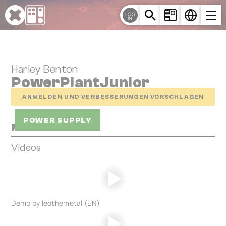
Cookie-Einstellungen
LOG
IN
Harley Benton
PowerPlantJunior
ANMELDEN UND VERBESSERUNGEN VORSCHLAGEN
POWER SUPPLY
Media
Videos
Demo by leothemetal (EN)