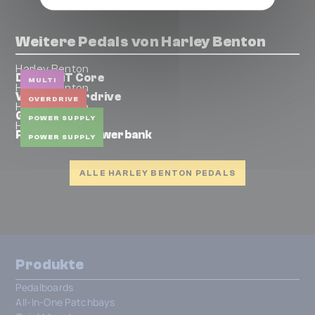
Weitere Pedals von Harley Benton
Harley Benton
DNAfx GiT Core
MULTI
Harley Benton
Vintage Overdrive
OVERDRIVE
Harley Benton
Groundbox
POWER SUPPLY
Harley Benton
PowerPlant Powerbank
POWER SUPPLY
ALLE HARLEY BENTON PEDALS
Produkte
Pedalboards
All-In-One Patchbays