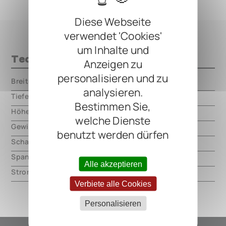
Diese Webseite
verwendet 'Cookies'
um Inhalte und
Technische Daten
Anzeigen zu
personalisieren und zu
Breite
000.00 mm
analysieren.
Tiefe
000.00 mm
Bestimmen Sie,
Höhe
000.00 mm
welche Dienste
Gewicht
000.00 mm
benutzt werden dürfen
Schaltungsart
analog
Spannung
9V DC, center negative
Alle akzeptieren
Strom
20mA
Verbiete alle Cookies
Personalisieren