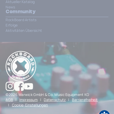
Aktueller Katalog
News
Community
RockBoard Artists
Erfolge
Aktivitäten Übersicht
©2026 Warwick GmbH & Co. Music Equipment KG
AGB
|
Impressum
|
Datenschutz
|
Barrierefreiheit
|
Cookie-Einstellungen