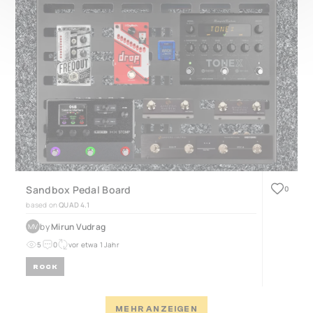
Sandbox Pedal Board
0
based on
QUAD 4.1
by
Mirun Vudrag
MV
5
0
vor etwa 1 Jahr
ROCK
MEHR ANZEIGEN