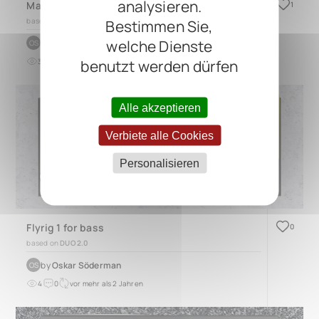
analysieren.
Main Bass board
1
Bestimmen Sie,
based on
TRES 3.0
welche Dienste
by
Oskar Söderman
OS
benutzt werden dürfen
3
0
vor mehr als 1 Jahr
Alle akzeptieren
Verbiete alle Cookies
Personalisieren
Flyrig 1 for bass
0
based on
DUO 2.0
by
Oskar Söderman
OS
4
0
vor mehr als 2 Jahren