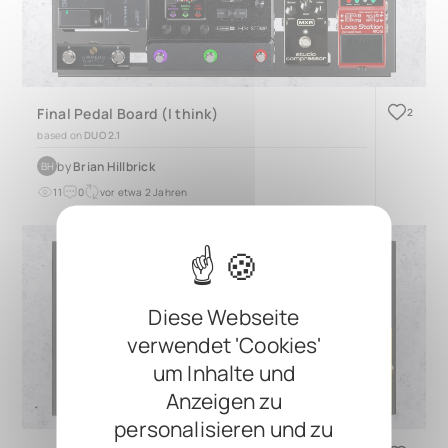
Final Pedal Board (I think)
2
based on
DUO 2.1
by
Brian Hillbrick
BH
11
0
vor etwa 2 Jahren
Diese Webseite
verwendet 'Cookies'
um Inhalte und
Anzeigen zu
personalisieren und zu