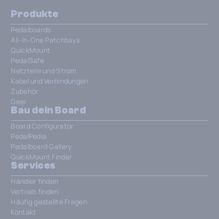
Produkte
Pedalboards
All-In-One Patchbays
QuickMount
PedalSafe
Netzteile und Strom
Kabel und Verbindungen
Zubehör
Gear
Bau dein Board
Board Configurator
PedalPedia
Pedalboard Gallery
QuickMount Finder
Services
Händler finden
Vertrieb finden
Häufig gestellte Fragen
Kontakt