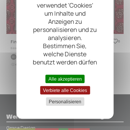
verwendet 'Cookies'
um Inhalte und
Anzeigen zu
personalisieren und zu
analysieren.
Fingerstyle Guitar
0
Bestimmen Sie,
based on
CINQUE 5.2
welche Dienste
by
Bamboo Dragon
BD
benutzt werden dürfen
4
0
vor mehr als 1 Jahr
Alle akzeptieren
Verbiete alle Cookies
Personalisieren
Weitere Pedals von Grace Design
Grace Design