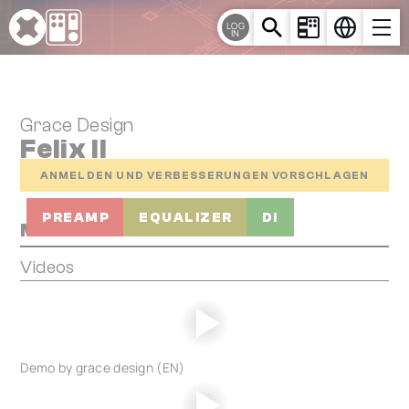
Cookie-Einstellungen
LOG
IN
Grace Design
Felix II
ANMELDEN UND VERBESSERUNGEN VORSCHLAGEN
PREAMP
EQUALIZER
DI
Media
Videos
Demo by grace design (EN)