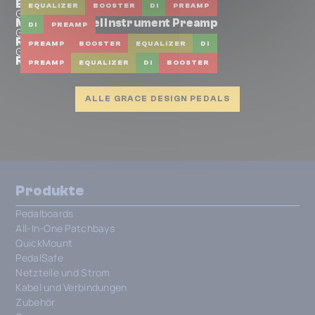
Bix
EQUALIZER
BOOSTER
DI
PREAMP
Grace Design
MOXi 2 Channel Instrument Preamp
DI
PREAMP
Grace Design
REX
PREAMP
BOOSTER
EQUALIZER
DI
Grace Design
Roxi
PREAMP
EQUALIZER
DI
BOOSTER
ALLE GRACE DESIGN PEDALS
Produkte
Pedalboards
All-In-One Patchbays
QuickMount
PedalSafe
Netzteile und Strom
Kabel und Verbindungen
Zubehör