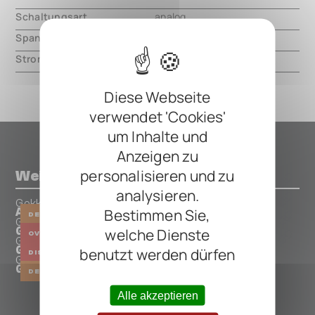
Schaltungsart
analog
Spannung
9V DC, center negative
Strom
30mA
Diese Webseite
verwendet 'Cookies'
um Inhalte und
Anzeigen zu
personalisieren und zu
Weitere Pedals von Gokko
analysieren.
Gokko
Bestimmen Sie,
AX-10 Multi-Effect
DELAY
REVERB
CHORUS
Gokko
welche Dienste
GK-20 SonicFuel Overdrive
OVERDRIVE
FILTER
Gokko
GK-21 Sonicbone Distortion
benutzt werden dürfen
DISTORTION
Gokko
GK-22 Dripping Delay
DELAY
Alle akzeptieren
ALLE GOKKO PEDALS