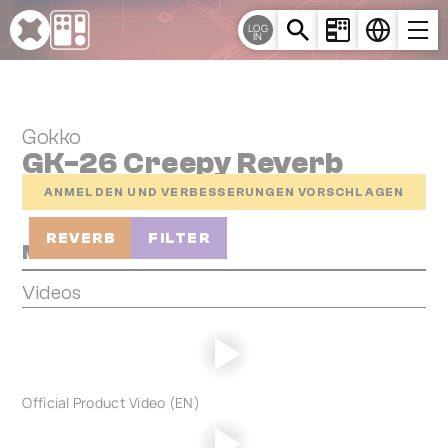
Cookie-Einstellungen
LOG
IN
Gokko
GK-26 Creepy Reverb
ANMELDEN UND VERBESSERUNGEN VORSCHLAGEN
REVERB
FILTER
Media
Videos
Official Product Video (EN)