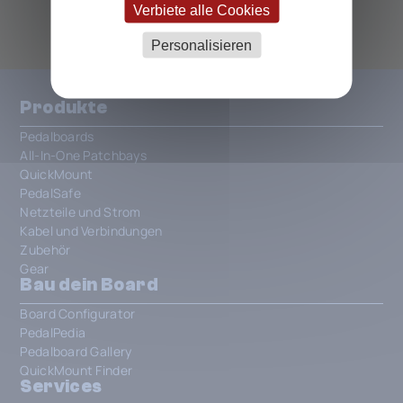
Verbiete alle Cookies
Personalisieren
Produkte
Pedalboards
All-In-One Patchbays
QuickMount
PedalSafe
Netzteile und Strom
Kabel und Verbindungen
Zubehör
Gear
Bau dein Board
Board Configurator
PedalPedia
Pedalboard Gallery
QuickMount Finder
Services