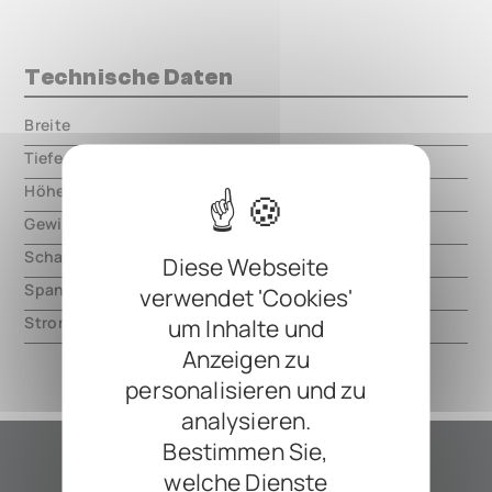
Technische Daten
Breite
000.00 mm
Tiefe
000.00 mm
Höhe
000.00 mm
Gewicht
000.00 mm
Schaltungsart
analog
Diese Webseite
Spannung
9V DC, center negative
verwendet 'Cookies'
Strom
15mA
um Inhalte und
Anzeigen zu
personalisieren und zu
analysieren.
Bestimmen Sie,
welche Dienste