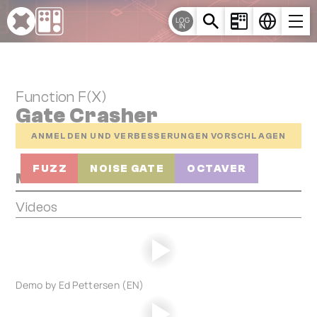
Cookie-Einstellungen
LOG
IN
Function F(X)
Gate Crasher
ANMELDEN UND VERBESSERUNGEN VORSCHLAGEN
FUZZ
NOISE GATE
OCTAVER
Media
Videos
Demo by Ed Pettersen (EN)