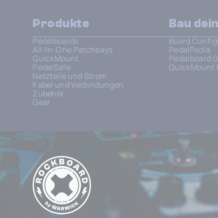
Produkte
Bau dei
Pedalboards
Board Config
All-In-One Patchbays
PedalPedia
QuickMount
Pedalboard G
PedalSafe
QuickMount 
Netzteile und Strom
Kabel und Verbindungen
Zubehör
Gear