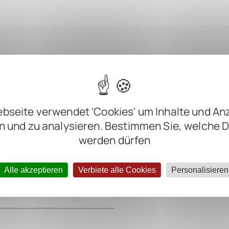
m
bseite verwendet 'Cookies' um Inhalte und An
m
n und zu analysieren. Bestimmen Sie, welche 
werden dürfen
m
m
Alle akzeptieren
Verbiete alle Cookies
Personalisieren
ter negative