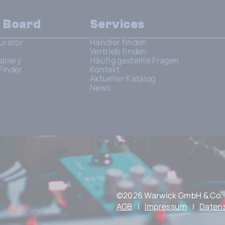
n Board
Services
urator
Händler finden
Vertrieb finden
allery
Häufig gestellte Fragen
Finder
Kontakt
Aktueller Katalog
News
©2026 Warwick GmbH & Co. 
AGB
|
Impressum
|
Daten