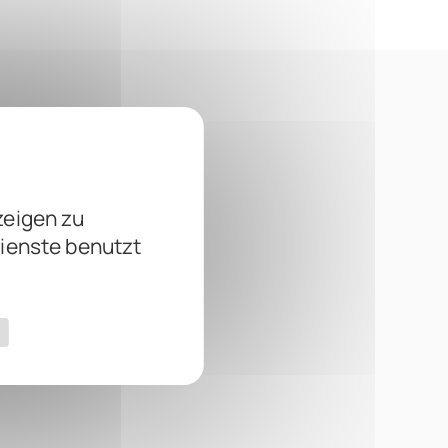
zeigen zu
Dienste benutzt