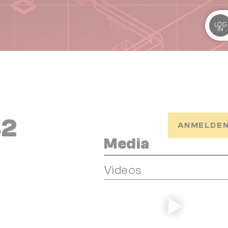
LOG
IN
B2
ANMELDEN
Media
Videos