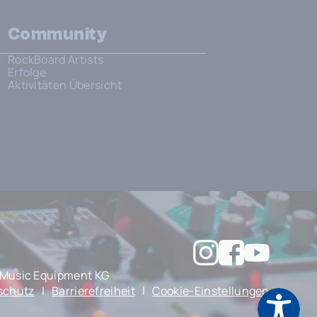
Community
RockBoard Artists
Erfolge
Aktivitäten Übersicht
Music Equipment KG
schutz
|
Barrierefreiheit
|
Cookie-Einstellungen