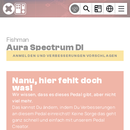
Cookie-Einstellungen
LOG
IN
Fishman
Aura Spectrum DI
ANMELDEN UND VERBESSERUNGEN VORSCHLAGEN
Nanu, hier fehlt doch
was!
Wir wissen, dass es dieses Pedal gibt, aber nicht
viel mehr.
Das kannst Du ändern, indem Du Verbesserungen
an diesem Pedal einreichst! Keine Sorge das geht
ganz schnell und einfach mit unserem Pedal
Creator.