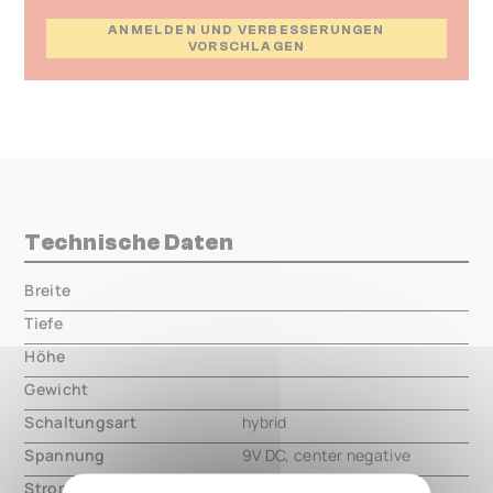
ANMELDEN UND VERBESSERUNGEN
VORSCHLAGEN
Technische Daten
Breite
000.00 mm
Tiefe
000.00 mm
Höhe
000.00 mm
Gewicht
000.00 mm
Schaltungsart
hybrid
Spannung
9V DC, center negative
Strom
200mA