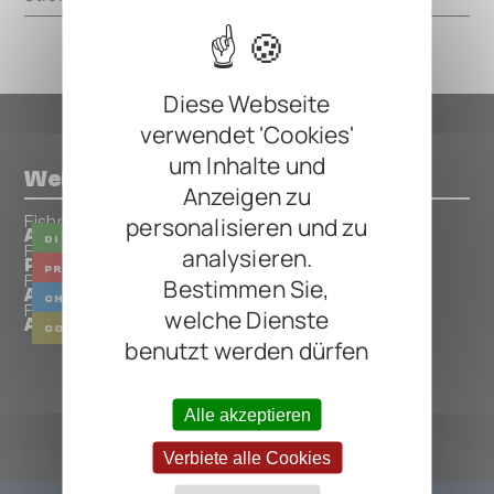
Diese Webseite
verwendet 'Cookies'
um Inhalte und
Weitere Pedals von Fishman
Anzeigen zu
personalisieren und zu
Fishman
AFX Pocketblender
DI
SWITCHER
BOOSTER
Fishman
analysieren.
Platinum Pro EQ
PREAMP
EQUALIZER
DI
COMPRESSOR
Fishman
Bestimmen Sie,
AFX Blue Chorus
CHORUS
MODULATION
DELAY
Fishman
welche Dienste
AFX AcoustiComp
COMPRESSOR
benutzt werden dürfen
ALLE FISHMAN PEDALS
Alle akzeptieren
Verbiete alle Cookies