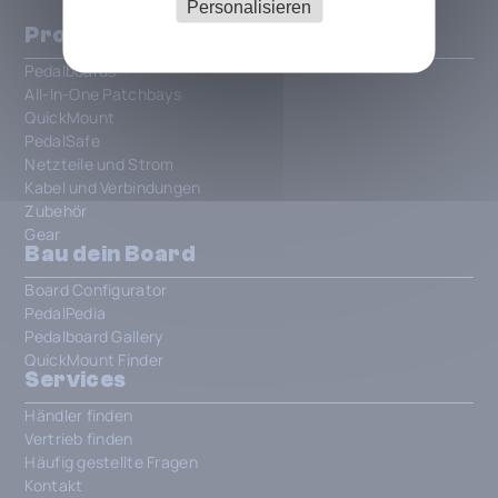
Personalisieren
Produkte
Pedalboards
All-In-One Patchbays
QuickMount
PedalSafe
Netzteile und Strom
Kabel und Verbindungen
Zubehör
Gear
Bau dein Board
Board Configurator
PedalPedia
Pedalboard Gallery
QuickMount Finder
Services
Händler finden
Vertrieb finden
Häufig gestellte Fragen
Kontakt