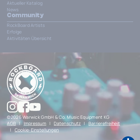
Aktueller Katalog
News
Community
RockBoard Artists
Erfolge
Aktivitäten Übersicht
©2026 Warwick GmbH & Co. Music Equipment KG
AGB
|
Impressum
|
Datenschutz
|
Barrierefreiheit
|
Cookie-Einstellungen