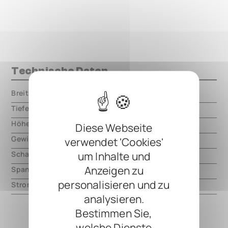
Technische Daten
Breite
000.00 mm
Tiefe
000.00 mm
Höhe
000.00 mm
Diese Webseite
Gewicht
000.00 mm
verwendet 'Cookies'
um Inhalte und
Schaltungsart
digital
Anzeigen zu
Spannung
9V DC, center negative
personalisieren und zu
Strom
100mA
analysieren.
Bestimmen Sie,
welche Dienste