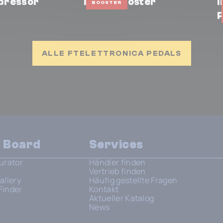
pressor
Triple Booster
I
BOOSTER
ALLE FTELETTRONICA PEDALS
n Board
Services
urator
Händler finden
Vertrieb finden
allery
Häufig gestellte Fragen
Finder
Kontakt
Aktueller Katalog
News