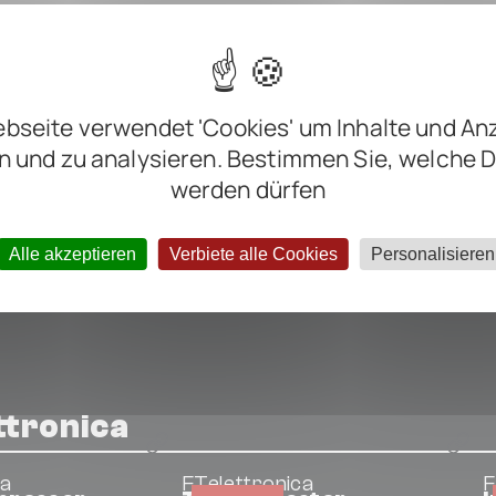
m
m
m
bseite verwendet 'Cookies' um Inhalte und An
ter negative
n und zu analysieren. Bestimmen Sie, welche 
werden dürfen
Alle akzeptieren
Verbiete alle Cookies
Personalisieren
ttronica
ca
FTelettronica
F