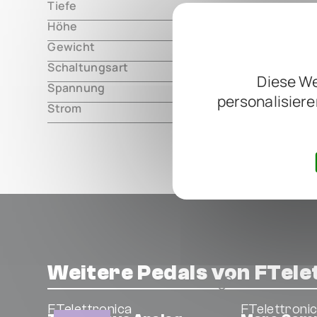
Tiefe
000.00 m
Höhe
000.00 m
Gewicht
000.00 m
Schaltungsart
analog
Diese We
Spannung
9V DC, cen
personalisiere
Strom
25mA
Weitere Pedals von FTele
FTelettronica
FTelettroni