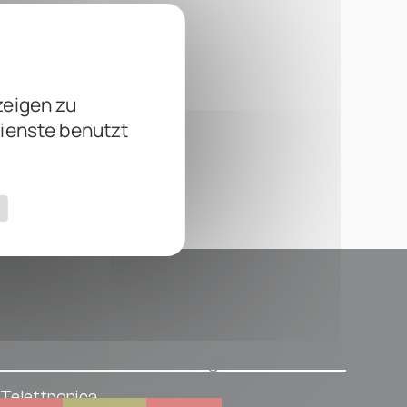
zeigen zu
Dienste benutzt
Telettronica