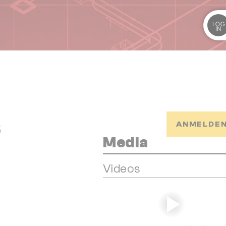
LOG
IN
s
ANMELDEN
Media
Videos