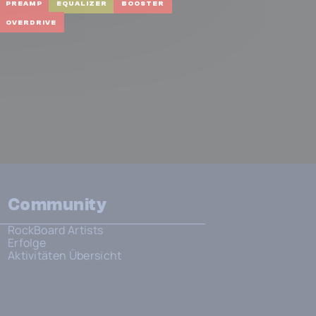
nstrument Voicing
PREAMP
EQUALIZER
BOOSTER
Preamp
OVERDRIVE
Community
RockBoard Artists
Erfolge
Aktivitäten Übersicht