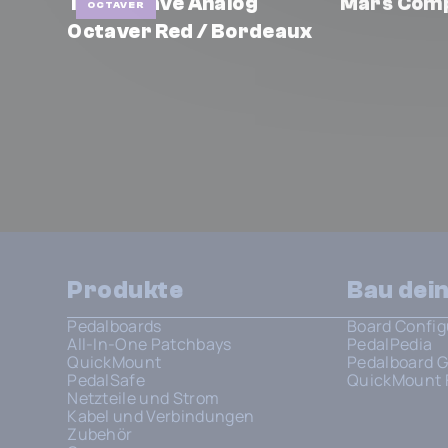
Tetractave Analog
Mars Com
OCTAVER
Octaver Red / Bordeaux
Produkte
Bau dei
Pedalboards
Board Config
All-In-One Patchbays
PedalPedia
QuickMount
Pedalboard G
PedalSafe
QuickMount 
Netzteile und Strom
Kabel und Verbindungen
Zubehör