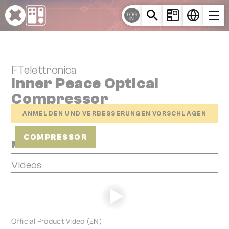
Cookie-Einstellungen
LOG
IN
FTelettronica
Inner Peace Optical
Compressor
ANMELDEN UND VERBESSERUNGEN VORSCHLAGEN
COMPRESSOR
Media
Videos
Official Product Video (EN)