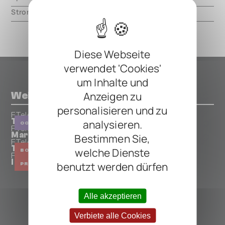
Strom
9.5mA
Diese Webseite
verwendet 'Cookies'
um Inhalte und
Anzeigen zu
Weitere Pedals von FTelettronica
personalisieren und zu
FTelettronica
Tetractave Analog Octaver Red / Bordeaux
analysieren.
OCTAVER
FTelettronica
Mars Compressor
Bestimmen Sie,
FTelettronica
Triple Booster
welche Dienste
BOOSTER
FTelettronica
Instrument Voicing Preamp
benutzt werden dürfen
PREAMP
EQUALIZER
BOOSTER
OVERDRIVE
ALLE FTELETTRONICA PEDALS
Alle akzeptieren
Verbiete alle Cookies