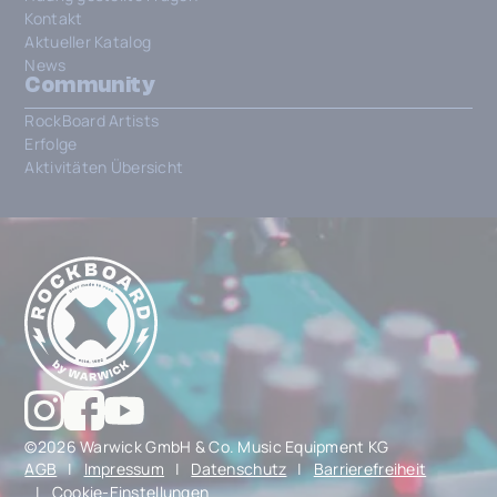
Kontakt
Aktueller Katalog
News
Community
RockBoard Artists
Erfolge
Aktivitäten Übersicht
©2026 Warwick GmbH & Co. Music Equipment KG
AGB
|
Impressum
|
Datenschutz
|
Barrierefreiheit
|
Cookie-Einstellungen