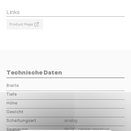
Links
Product Page
Technische Daten
Breite
000.00 mm
Tiefe
000.00 mm
Höhe
000.00 mm
Gewicht
000.00 mm
Schaltungsart
analog
Spannung
9V DC, center negative