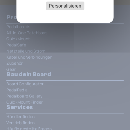
Personalisieren
Produkte
Pedalboards
All-In-One Patchbays
QuickMount
PedalSafe
Netzteile und Strom
Kabel und Verbindungen
Zubehör
Gear
Bau dein Board
Board Configurator
PedalPedia
Pedalboard Gallery
QuickMount Finder
Services
Händler finden
Vertrieb finden
Häufig gestellte Fragen