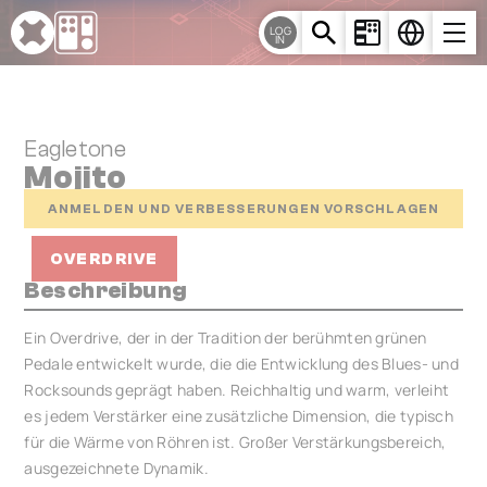
Cookie-Einstellungen
LOG
IN
Eagletone
Mojito
ANMELDEN UND VERBESSERUNGEN VORSCHLAGEN
OVERDRIVE
Beschreibung
Ein Overdrive, der in der Tradition der berühmten grünen
Pedale entwickelt wurde, die die Entwicklung des Blues- und
Rocksounds geprägt haben. Reichhaltig und warm, verleiht
es jedem Verstärker eine zusätzliche Dimension, die typisch
für die Wärme von Röhren ist. Großer Verstärkungsbereich,
ausgezeichnete Dynamik.