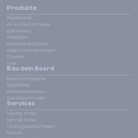
Produkte
Pedalboards
All-In-One Patchbays
QuickMount
PedalSafe
Netzteile und Strom
Kabel und Verbindungen
Zubehör
Gear
Bau dein Board
Board Configurator
PedalPedia
Pedalboard Gallery
QuickMount Finder
Services
Händler finden
Vertrieb finden
Häufig gestellte Fragen
Kontakt