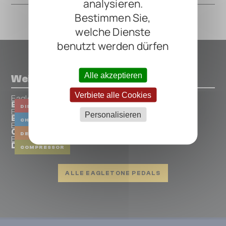
analysieren.
Bestimmen Sie,
welche Dienste
benutzt werden dürfen
Alle akzeptieren
Weitere Pedals von Eagletone
Verbiete alle Cookies
Eagletone
Bloody Shot
DISTORTION
Eagletone
Personalisieren
Blue Lagoon
CHORUS
Eagletone
Cuba Libre
DELAY
Eagletone
Daiquiri
COMPRESSOR
ALLE EAGLETONE PEDALS