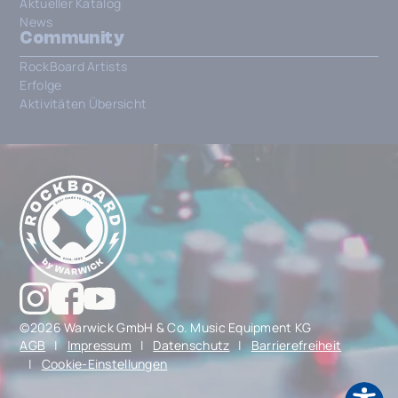
Aktueller Katalog
News
Community
RockBoard Artists
Erfolge
Aktivitäten Übersicht
©2026 Warwick GmbH & Co. Music Equipment KG
AGB
|
Impressum
|
Datenschutz
|
Barrierefreiheit
|
Cookie-Einstellungen