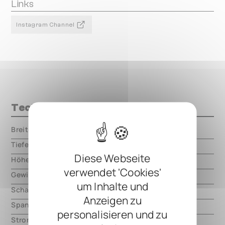
Links
Instagram Channel
Technische Daten
Breite
000.00 mm
Tiefe
000.00 mm
Diese Webseite
Höhe
000.00 mm
verwendet 'Cookies'
Gewicht
000.00 mm
um Inhalte und
Schaltungsart
analog
Anzeigen zu
Spannung
9V DC, center negative
personalisieren und zu
Strom
7mA