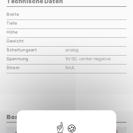
Technische Daten
Breite
000.00 mm
Tiefe
000.00 mm
Höhe
000.00 mm
Gewicht
000.00 mm
Schaltungsart
analog
Spannung
9V DC, center negative
Strom
5mA
Boards mit diesem Pedal