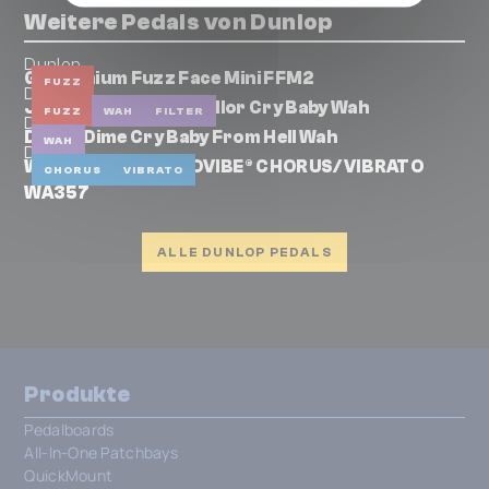
Weitere Pedals von Dunlop
Dunlop
Germanium Fuzz Face Mini FFM2
FUZZ
Dunlop
JCT95 Justin Chancellor Cry Baby Wah
FUZZ
WAH
FILTER
Dunlop
DB01B Dime Cry Baby From Hell Wah
WAH
Dunlop
WYLDE AUDIO ROTOVIBE® CHORUS/VIBRATO
CHORUS
VIBRATO
WA357
ALLE DUNLOP PEDALS
Produkte
Pedalboards
All-In-One Patchbays
QuickMount