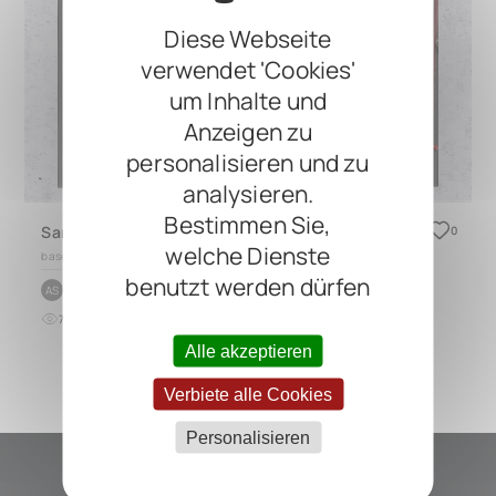
Diese Webseite
verwendet 'Cookies'
um Inhalte und
Anzeigen zu
personalisieren und zu
analysieren.
Bestimmen Sie,
Sandbox Pedal Board-copy
0
welche Dienste
based on
TRES 3.0
benutzt werden dürfen
by
Anthony STEVENOOT
AS
7
0
vor etwa 1 Monat
Alle akzeptieren
Verbiete alle Cookies
Personalisieren