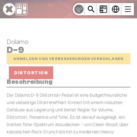
Cookie-Einstellungen
LOG
IN
Dolamo
D-9
ANMELDEN UND VERBESSERUNGEN VORSCHLAGEN
DISTORTION
Beschreibung
Der Dolamo D-9 Distortion-Pedal ist eine budgetfreundliche
und vielseitige Gitarreneffekt-Einheit mit einem robusten
Gehäuse aus Legierung und bietet Regler für Volume,
Distortion, Presence und Tone. Es ist darauf ausgelegt, ein
breites Tone-Spektrum abzudecken – von Clean-Boost über
klassischen Rock-Crunch bis hin zu modernen Heavy-