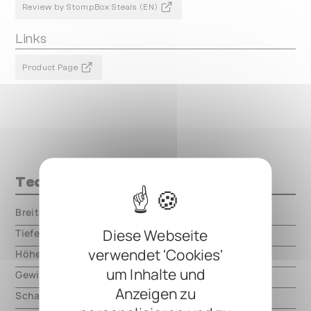
Review by StompBox Steals (EN)
Links
Product Page
Technische Daten
Breite
000.00 mm
Diese Webseite
Tiefe
000.00 mm
verwendet 'Cookies'
Höhe
000.00 mm
um Inhalte und
Gewicht
000.00 mm
Anzeigen zu
Schaltungsart
analog