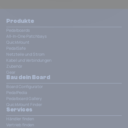
Produkte
Pedalboards
All-In-One Patchbays
QuickMount
PedalSafe
Netzteile und Strom
Kabel und Verbindungen
Zubehör
Gear
Bau dein Board
Board Configurator
PedalPedia
Pedalboard Gallery
QuickMount Finder
Services
Händler finden
Vertrieb finden